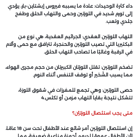
داء كثرة الوحيدات: عادة ما يسببه فيروس إبشتاين-بار، يؤدي
إلى تورم شديد في اللوزتين وحمى والتهاب الحلق وطفح
جلدي وتعب.
التهاب اللوزتين العقدي: الجراثيم العقدية، هي نوع من
البكتيريا التي تصيب اللوزتين والحنجرة، تترافق مع حمى وآلام
في الرقبة وغالبًا ما تصاحب التهاب الحلق.
تضخم اللوزتين: تقلل اللوزتان الكبيرتان من حجم مجرى الهواء،
مما يسبب الشَخير أو توقف التنفس أثناء النوم.
حصى اللوزتين: وهي تجمع للمفرزات في شقوق اللوزة،
تتشكل نتيجة بقايا التهاب مزمن أو تكلس.4
متى يجب استئصال اللوزتيّن؟
إن استئصال اللوزتين أمر شائع عند الأطفال تحت سن 18 عامًا،
لأن الأطفال عمومًا لديهم أجهزة مناعية ضعيفة، مما