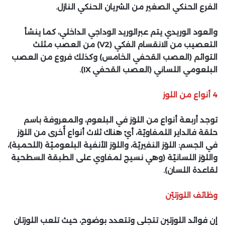
الفرع الحنكي الصغير من الشريان الحنكي النازل.
والعود الوريدي يتم عبرالوريد الوداجي الداخلي، كما ينشأ
التعصيب من الانقسام الفكي (
V2
) من العصب مثلث
التوائم (العصب القحفي الخامس) وكذلك فروع من العصب
البلعومي اللساني (العصب القحفي
IX
).
4 أنواع من اللوز
توجد أربعة أنواع من اللوَز في البلعوم، والمعروفة باسم
حلقة فالداير اللمفاويّة، أيّ هناك ثلاث أنواع أُخرى من اللوَز
في الجسم: اللوَز النفيريّة، واللوَز الأنفية البلعوميّة (اللحمية)،
واللوَز اللسانيّة (وهي نسيج لمفاوي على الطبقة السطحية
لقاعدة اللسان).
وظائف اللوزتيّن
إن فوائد اللوزتين تتجلى وتتعدد بوضوح، حيث تلعب اللوزتان