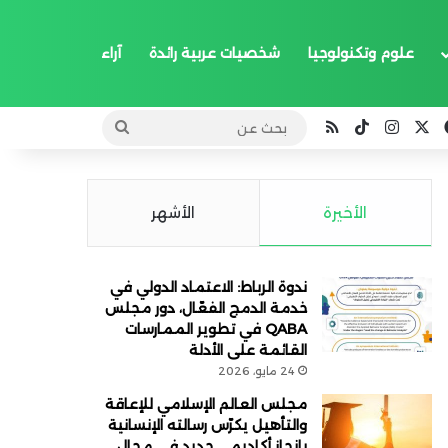
علوم وتكنولوجيا
شخصيات عربية رائدة
آراء
‫X
فيسبوك
انستقرام
‫TikTok
ملخص الموقع RSS
بحث
عن
الأخيرة
الأشهر
ندوة الرباط: الاعتماد الدولي في
خدمة الدمج الفعّال، دور مجلس
QABA في تطوير الممارسات
القائمة على الأدلة
24 مايو، 2026
مجلس العالم الإسلامي للإعاقة
والتأهيل يكرّس رسالته الإنسانية
بإنجاز أكاديمي جديد في مجال