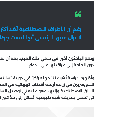
رغم أن الأطراف الاصطناعية تُعَد أكث
لا يزال عيبها الرئيسي أنها ليست جزء
ونجح الباحثون أخيرا في تلافي ذلك العيب، بعد أن ت
دون الحاجة إلى مراقبتها على الدوام.
وأظهرت دراسة نُشرت نتائجها مؤخرًا في دورية “ساينس
السويسريين في زراعة أربعة أقطاب كهربائية في الع
الساق الاصطناعية وإليها، وهو ما يعني توصيل السا
كي تعمل بطريقة شبه طبيعية، تُماثل إلى حدٍّ كبير ا