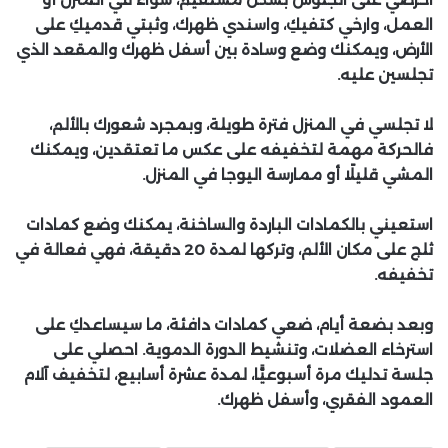
العمل، وارخي كتفيكِ، واسندي ظهرك، وثبتي قدميكِ على
الأرض، ويمكنك وضع وسادة بين أسفل ظهرك والمقعد الذي
تجلسين عليه.
لا تجلسي في المنزل فترة طويلة، وبمجرد شعورك بالألم،
فالحركة مهمة لتخفيفه على عكس ما تعتقدين، ويمكنك
المشي قليلًا أو ممارسة اليوجا في المنزل.
استعيني بالكمادات الباردة والساخنة، يمكنك وضع كمادات
ثلج على مكان الألم، وتركها لمدة 20 دقيقة، فهي فعالة في
تخفيفه.
وبعد بضعة أيام، ضعي كمادات دافئة، ما سيساعدكِ على
استرخاء العضلات، وتنشيط الدورة الدموية. احصلي على
جلسة تدليك مرة أسبوعيًّا، لمدة عشرة أسابيع، لتخفيف آلام
العمود الفقري، وأسفل ظهرك.