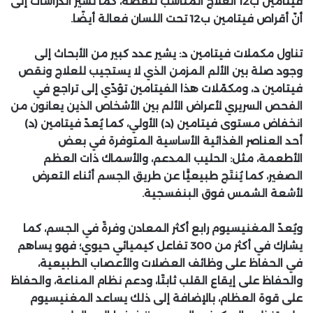
فيتامين ب12 العلاج المناسب لنقصه، كما تشير الدراسات إلى
أنّ أقراص فيتامين ب12 تحت اللسان فعالة أيضًا.
تناول مكملات فيتامين د:
يشير عدد كبير من الأبحاث إلى
وجود صلة بين الألم المزمن الذي لا يستجيب للعلاج ونقص
فيتامين د، ومكمّلات هذا الفيتامين تؤدّي إلى تراجع في
الفحص السريري لأعراض الألم بين الأشخاص الذين يعانون من
انخفاض مستوى فيتامين (د) الأولي، كما يُعدّ فيتامين (د)
أحد العناصر الغذائية الأساسية المتوفرة في بعض
الأطعمة، مثل: الحليب المدعم، والأسماك ذات العظم
الصغير، كما يُنتَج طبيعيًّا عن طريق الجسم أثناء التعرض
لأشعة الشمس فوق البنفسجية.
ويُعدّ المغنيسيوم رابع أكثر المعادن وفرةً في الجسم، كما
يشارك في أكثر من 300 تفاعل كيميائي حيوي؛ فهو يساهم
في الحفاظ على وظائف العضلات والأعصاب الطبيعية،
والحفاظ على إيقاع القلب ثابتًا، ودعم نظام المناعة، والحفاظ
على قوة العظام، بالإضافة إلى ذلك يساعد المغنيسيوم