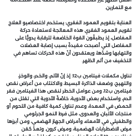
مع التمارين.
العناية بتقويم العمود الفقري:
يستخدم اختصاصيو العلاج
تقويم العمود الفقري هذه المعالجة لاستعادة حركة
المفاصل، إذ يطبقّون القوة الخاضعة للرقابة يدويًّا على
المفاصل التي أصبحت مقيدةً بسبب إصابة العضلات
والتهابها وشدّها، ويعتقدون أنّ هذه الحركات تساهم في
التخفيف من ألم الظهر.
تناول مكملات فيتامين ب12:
إذ إنّ الألم، والخدر، والوخز،
والتهيج، وضعف الذاكرة البسيط، والاكتئاب من أعراض نقص
فيتامين ب12، ومن عوامل الخطر لنقص هذا الفيتامين فقر
الدم، واستخدام بعض الأدوية، خاصّةً الأدوية التي تقلل من
الحمض في المعدة، وعدم تناول كمية كافية من اللحوم أو
منتجات الألبان، والعدوى، مثل فرط النمو الجرثومي
والطفيلي في الأمعاء، وأمراض الجهاز الهضمي، ومن أبرزها
مرض الاضطرابات الهضمية، ومرض كرون. وتعدّ حُقن