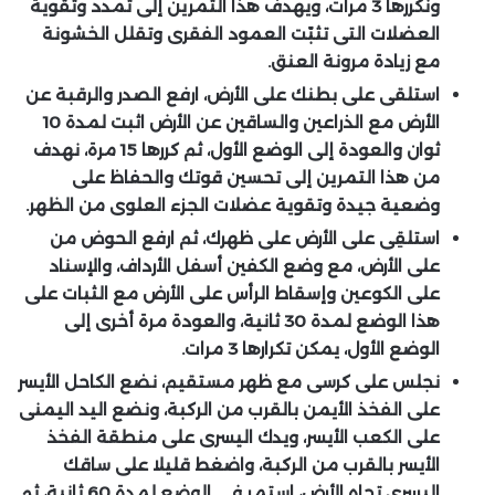
ونكررها 3 مرات، ويهدف هذا التمرين إلى تمدد وتقوية
العضلات التى تثبّت العمود الفقرى وتقلل الخشونة
مع زيادة مرونة العنق.
استلقى على بطنك على الأرض، ارفع الصدر والرقبة عن
الأرض مع الذراعين والساقين عن الأرض اثبت لمدة 10
ثوان والعودة إلى الوضع الأول، ثم كررها 15 مرة، نهدف
من هذا التمرين إلى تحسين قوتك والحفاظ على
وضعية جيدة وتقوية عضلات الجزء العلوى من الظهر.
استلقِى على الأرض على ظهرك، ثم ارفع الحوض من
على الأرض، مع وضع الكفين أسفل الأرداف، والإسناد
على الكوعين وإسقاط الرأس على الأرض مع الثبات على
هذا الوضع لمدة 30 ثانية، والعودة مرة أخرى إلى
الوضع الأول، يمكن تكرارها 3 مرات.
نجلس على كرسى مع ظهر مستقيم، نضع الكاحل الأيسر
على الفخذ الأيمن بالقرب من الركبة، ونضع اليد اليمنى
على الكعب الأيسر، ويدك اليسرى على منطقة الفخذ
الأيسر بالقرب من الركبة، واضغط قليلا على ساقك
اليسرى تجاه الأرض، استمر فى الوضع لمدة 60 ثانية، ثم