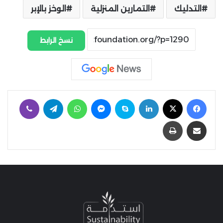
التدليك
التمارين المنزلية
الوخز بالإبر
نسخ الرابط
فيسبوك
‫X
لينكدإن
سكايب
ماسنجر
واتساب
تيلقرام
ڤايبر
مشاركة عبر البريد
طباعة