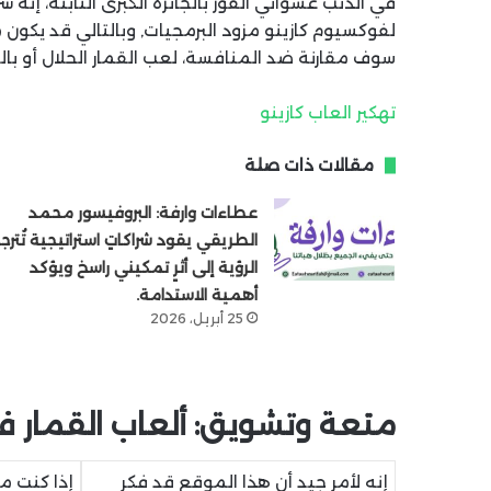
في الذئب عشوائي الفوز بالجائزة الكبرى الثابتة، إنه سر
لفوكسيوم كازينو مزود البرمجيات, وبالتالي قد يكون 
سوف مقارنة ضد المنافسة، لعب القمار الحلال أو بالت
تهكير العاب كازينو
مقالات ذات صلة
عطاءات وارفة: البروفيسور محمد
الطريقي يقود شراكاتٍ استراتيجية تُترج
الرؤية إلى أثرٍ تمكيني راسخ ويؤكد
أهمية الاستدامة.
25 أبريل، 2026
متعة وتشويق: ألعاب القمار في
إنه لأمر جيد أن هذا الموقع قد فكر
إذا كنت مع