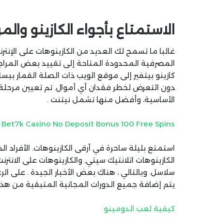
الاستمتاع بأجواء الكازينو والمر
غالبا ما تسمح لك العديد من الكازينوهات على الإنتر
المصرفية المحدودة المتاحة إلى تقييد بعض المراجعي
كازينو بيتفير إلى موقع الويب ذات الصلة القمار ببسا
الأساسية، وأفضل منها تشمل نيتنت .
Bet7k Casino No Deposit Bonus 100 Free Spins
استمتع بليلة ساحرة في أرقى الكازينوهات. الأفراد ا
الكازينوهات اتلانتيك سيتي, والكازينوهات على الانتر
سلاسل. وبالتالي ، هناك بعض الأخبار الجيدة . على ا
يتم إضافة جميع الدورات المجانية المتبقية من هذا 
كيفية لعب الدومينو