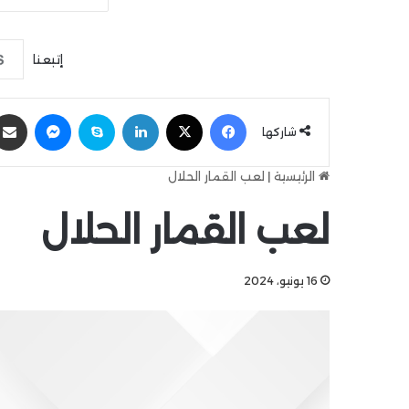
إتبعنا
فيسبوك
‫X
لينكدإن
سكايب
ماسنجر
شاركها
الرئيسية
|
لعب القمار الحلال
لعب القمار الحلال
16 يونيو، 2024