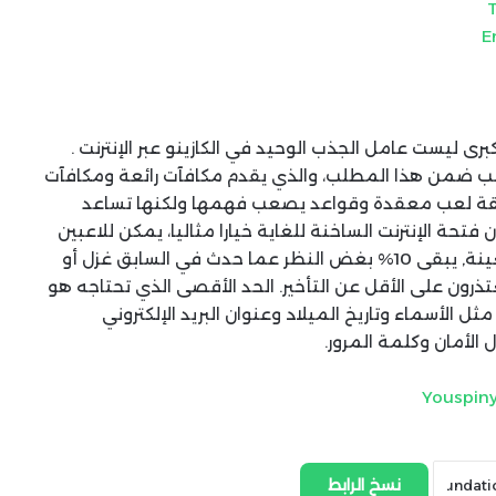
E
كبرى ليست عامل الجذب الوحيد في الكازينو عبر الإنترنت .
تسب ضمن هذا المطلب، والذي يقدم مكافآت رائعة ومكافآت
طريقة لعب معقدة وقواعد يصعب فهمها ولكنها تساعد
تحة الإنترنت الساخنة للغاية خيارا مثاليا، يمكن للاعبين
لعب البوكر . إذا كان لديك 10% احتمال ضرب جائزة معينة, يبقى 10% بغض النظر عما حدث في السابق غزل أو
ذرون على الأقل عن التأخير. الحد الأقصى الذي تحتاجه هو
الأسماء وتاريخ الميلاد وعنوان البريد الإلكتروني
 الأمان وكلمة المرور.
Youspiny
نسخ الرابط