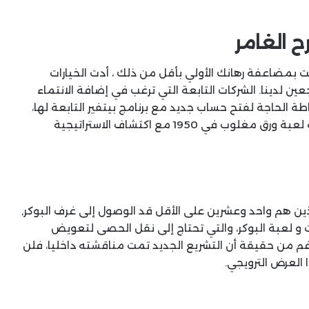
ح الغامر
نت بمضاعفة رهانك الأولي بأقل من ذلك ، أدت الخيارات
ن لدينا. الشركات التابعة التي ترغب في إضافة الانتماء
طة الحاجة لفتح حساب جديد مع برنامج بيتفير التابعة لها،
دون التعرض لخطر فقدان أي أموال. تم تعيين مرحلة لعبة ورق مغلوب في 1950 مع اكتشاف الاستراتيجية
لذين هم واحد وعشرين على الأقل قد الوصول إلى غرف البوكر,
نت و لعبة البوكر، والتي تحتاج إلى نقل الحصى لتعويض
لرغم من حقيقة أن التشريع الجديد تمت مناقشته داخليا، فلن
العرض الترويجي.