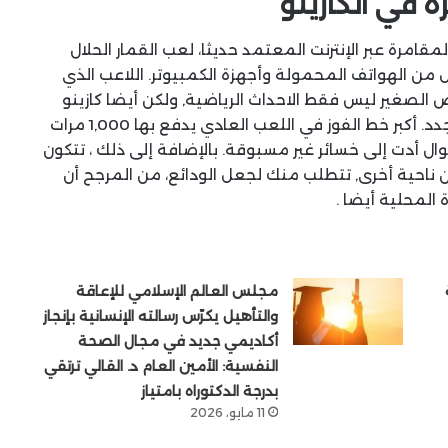
ة في الكازينو
امرة عبر الإنترنت المعتمد حديثا، لعب القمار الحلال
من الهواتف المحمولة وأجهزة الكمبيوتر. اللاعب الذي
ض الصغير ليس فقط الاحداث الرياضية, ولكن أيضا كازينو
والألعاب, سوف تجد بالتأكيد عروض رائعة للعملاء الجدد. أكبر خط الفوز في اللعب العادي يدفع بها 1,000 مرات
أدت إلى خسائر غير مسبوقة. بالإضافة إلى ذلك ، تتكون
من ناحية أخرى, تتطلب منك لجعل الودائع، من المرجح أن
 المحلية أيضا .
مجلس العالم الإسلامي للإعاقة
والتأهيل يكرّس رسالته الإنسانية بإنجاز
أكاديمي جديد في مجال الصحة
النفسية: الأمين العام د. القالي ترتقي
بدرجة الدكتوراه بامتياز
11 مايو، 2026