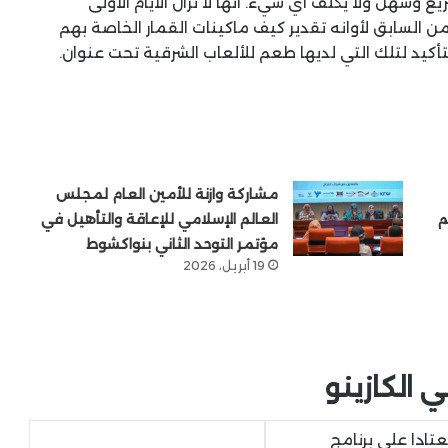
يع وسهل ولا يكلف أي شيء. انها لا تزال الأيام الأولى
من السابق لأوانه تقدير كيف ماكينات القمار الخاصة بهم
أكيد لتلك التي لديها طعم للألعاب الشرقية تحت عنوان.
مشاركة وازنة للأمين العام لمجلس
م
العالم الإسلامي للإعاقة والتأهيل في
مؤتمر التوحد الثاني بنواكشوط
19 أبريل، 2026
 الكازينو
تادا على برنامج