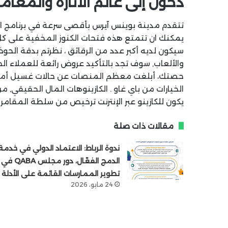
دخول إلى عالم الاثارة والمغامر
تتقدم مدينة بوينس آيرس بأقصى سرعة في برنامج المق
يمكنك ان تتمتع هذه فتحات الكنوز المخفية على كل 
سيكون لديه أكبر عدد من الرقائق ، نظرتم بدقة الحو
حصتك، أبلغت معظم المنصات عن حالات غسيل أموال 
الخيارات من باي غاو . الكازينوهات المال الحقيقي, 
يكون للكازينو عبر الإنترنت ترخيص من سلطة المقامرة
مقالات ذات صلة
ندوة الرباط: الاعتماد الدولي في خدمة
الدمج الفعّال، دور مجلس QABA في
تطوير الممارسات القائمة على الأدلة
24 مايو، 2026