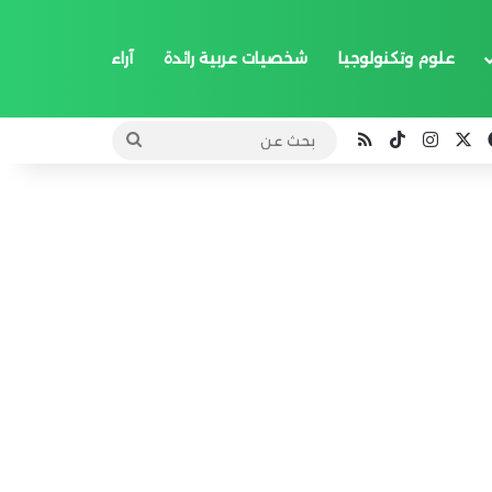
علوم وتكنولوجيا
شخصيات عربية رائدة
آراء
‫X
فيسبوك
انستقرام
‫TikTok
ملخص الموقع RSS
بحث
عن