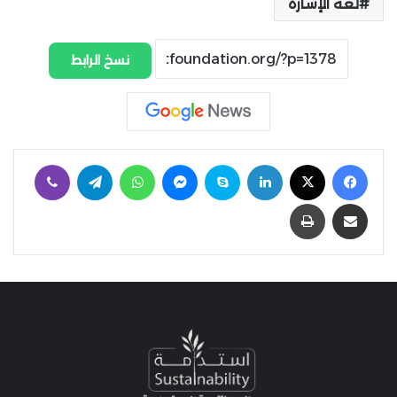
لغة الإشارة
نسخ الرابط
فيسبوك
‫X
لينكدإن
سكايب
ماسنجر
واتساب
تيلقرام
ڤايبر
مشاركة عبر البريد
طباعة