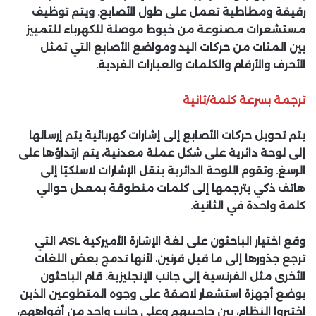
رقيقة ومطاطية تعمل على طول الأصابع. ويتم توظيف
مستشعرات مصنوعة من خيوط موصلة للكهرباء للتمييز
بين المئات من حركات اليد ومواضع الأصابع التي تمثل
الأحرف والأرقام والكلمات والعبارات الفردية.
ترجمة بسرعة كلمة/ثانية
يتم تحويل حركات الأصابع إلى إشارات كهربائية يتم إرسالها
إلى لوحة دائرية على شكل عملة معدنية، يتم ارتداؤها على
الرسغ. وتقوم اللوحة الدائرية بنقل الإشارات لاسلكيًا إلى
هاتف ذكي يترجمها إلى كلمات منطوقة بمعدل حوالي
كلمة واحدة في الثانية.
وقع اختيار الباحثون على لغة الإشارة الأميركية
ASL
، التي
ترجع جذورها إلى ما قبل قرنين، لأنها تدمج بعض اللغات
الأخرى مثل الفرنسية إلى جانب الإنجليزية. قام الباحثون
بوضع أجهزة استشعار لاصقة على وجوه المتطوعين الذين
اختبروا النظام، بين حاجبيهم وعلى جانب واحد من أفواههم،