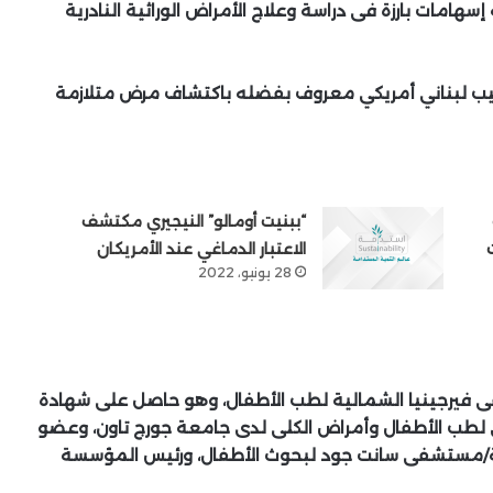
هامات بارزة فى دراسة وعلاج الأمراض الوراثية النادرية
ن مواليد 2 تشرين الثاني 1942) هو طبيب لبناني أمريكي معروف بفضله باكتشاف مرض متلازمة
“ببنيت أومالو” النيجيري مكتشف
الاعتبار الدماغي عند الأمريكان
28 يونيو، 2022
فيرجينيا الشمالية لطب الأطفال، وهو حاصل على شهادة
ري لطب الأطفال وأمراض الكلى لدى جامعة جورج تاون، وعضو
نية/مستشفى سانت جود لبحوث الأطفال، ورئيس المؤسسة