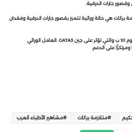
قصور جارات الدرقية.
زمة بركات هي حالة وراثية تتميز بقصور جارات الدرقية وفقدان
وتُعزى معظم الحالات إلى حدوث طفرة في كروموسوم 10 ب والتي تؤثر على جين GATA3. العامل الوراثي
ومرتكزًا على الدعم.
حكيم
متلازمة بركات
مشاهير الأطباء العرب