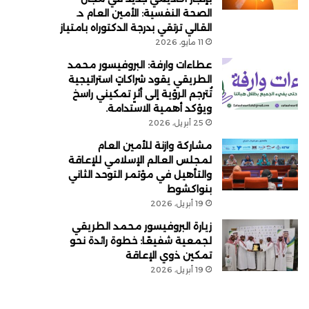
الصحة النفسية: الأمين العام د.
القالي ترتقي بدرجة الدكتوراه بامتياز
11 مايو، 2026
عطاءات وارفة: البروفيسور محمد
الطريقي يقود شراكاتٍ استراتيجية
تُترجم الرؤية إلى أثرٍ تمكيني راسخ
ويؤكد أهمية الاستدامة.
25 أبريل، 2026
مشاركة وازنة للأمين العام
لمجلس العالم الإسلامي للإعاقة
والتأهيل في مؤتمر التوحد الثاني
بنواكشوط
19 أبريل، 2026
زيارة البروفيسور محمد الطريقي
لجمعية شفيعًا: خطوة رائدة نحو
تمكين ذوي الإعاقة
19 أبريل، 2026