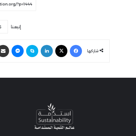
إتبعنا
فيسبوك
‫X
لينكدإن
سكايب
ماسنجر
شاركها