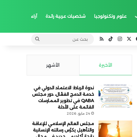
علوم وتكنولوجيا
شخصيات عربية رائدة
آراء
‫X
فيسبوك
انستقرام
‫TikTok
ملخص الموقع RSS
بحث
عن
الأخيرة
الأشهر
ندوة الرباط: الاعتماد الدولي في
خدمة الدمج الفعّال، دور مجلس
QABA في تطوير الممارسات
القائمة على الأدلة
24 مايو، 2026
مجلس العالم الإسلامي للإعاقة
والتأهيل يكرّس رسالته الإنسانية
بإنجاز أكاديمي جديد في مجال