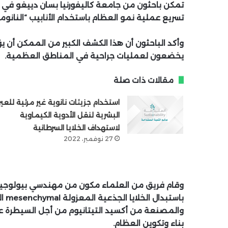
تمكن باحثون من جامعة كاليفورنيا بسان دييغو في ا
تسريع عملية نمو العظام باستخدام الأنابيب “النانومتر
وأكد الباحثون أن هذا الكشف الكبير من الممكن أن 
يخضعون لعمليات جراحية في المناطق العظمية.
مقالات ذات صلة
استخدام جزيئات نانوية غير مرئية للعي
البشرية لنقل الأدوية الكيماوية
لاستهداف الخلايا السرطانية
27 نوفمبر، 2022
وقام فريق من العلماء مكون من مهندسي بيولوجيا با
باستبدال الخلايا الجذعية المعزولة
mesenchymal
ال
والمصنعة من أكسيد التيتانيوم من أجل السيطرة على 
بناء وتكوين العظام.