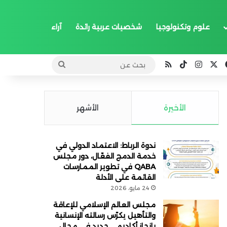
علوم وتكنولوجيا
شخصيات عربية رائدة
آراء
‫X
فيسبوك
انستقرام
‫TikTok
ملخص الموقع RSS
بحث
عن
الأخيرة
الأشهر
ندوة الرباط: الاعتماد الدولي في
خدمة الدمج الفعّال، دور مجلس
QABA في تطوير الممارسات
القائمة على الأدلة
24 مايو، 2026
مجلس العالم الإسلامي للإعاقة
والتأهيل يكرّس رسالته الإنسانية
بإنجاز أكاديمي جديد في مجال