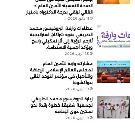
الصحة النفسية: الأمين العام د.
القالي ترتقي بدرجة الدكتوراه بامتياز
11 مايو، 2026
عطاءات وارفة: البروفيسور محمد
الطريقي يقود شراكاتٍ استراتيجية
تُترجم الرؤية إلى أثرٍ تمكيني راسخ
ويؤكد أهمية الاستدامة.
25 أبريل، 2026
مشاركة وازنة للأمين العام
لمجلس العالم الإسلامي للإعاقة
والتأهيل في مؤتمر التوحد الثاني
بنواكشوط
19 أبريل، 2026
زيارة البروفيسور محمد الطريقي
لجمعية شفيعًا: خطوة رائدة نحو
تمكين ذوي الإعاقة
19 أبريل، 2026