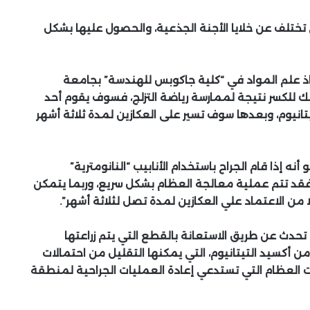
تختلف عن خلايا الأجنة الجذعية، والحصول عليها بشكل
اذ علم المواد في “كلية جاكوبس للهندسة” بجامعة
مك للكسر نتيجة لممارسة رياضة التزلج، فسوف يقوم أحد
انيوم، وبعدها سوف تسير على العكازين لمدة ثلاثة أشهر
ه إذا قام الجراح باستخدام الأنابيب “النانومترية”
 فقد تتم عملية معالجة العظام بشكل سريع، وربما يتمكن
 الاعتماد علي العكازين لمدة تصل لثلاثة أشهر”.
 تحدث عن طريق الاستعانة بالقطع التي يتم زراعتها
ن أكسيد التيتانيوم، التي يمكنها التقليل من احتمالات
العظام التي تستدعي إعادة العمليات الجراحية لمنطقة