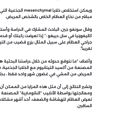
ويمكن استخلاص خلايا
mesenchymal
الجذعية التي 
مباشر من نخاع العظام الخاص بالشخص المريض.
وقال سونغو جين، الباحث المشارك في الدراسة وأست
كاليفورنيا في سان دييغو :” إذا تعرضت ركبتك أو قد
جراحي العظام على سبيل المثال بزرع قضيب من التيت
تقريبا ً.
وأضاف “ما نتوقع حدوثه من خلال دراستنا البحثية هو أن
المصنعة من أكسيد التيتانيوم مع الخلايا الجذعية،
المريض من المشي في غضون شهر واحد فقط ، بدلا من
وتشير النتائج إلى أن مثل هذه المزايا من الممكن أن
ومعالجتها بواسطة الأنابيب “النانومترية” المصنعة م
تعرض العظام للهشاشة والضعف، أحد أشهر مشكلات 
الساقين.