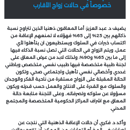
خصوصاً في حالات زواج الأقارب
يضيف د. عبد العزيز: أما المعاقون ذهنيا الذين تتراوح نسبة
ذكائهم بين 25% إلى 65% فهؤلاء لا تمنعهم الإعاقة من
اكتساب خبرات في السلوك ويستطيعون ان يتأهلوا لأي
عمل. ويتم الزواج في الحالات التي تصل نسبة الذكاء فيها
إلى ما بين 65% و90%، ولذلك لابد من عرض المعاق على
لجنة طبية متخصصة فيها طبيب نفسي متخصص وباطني
غددي وأخصائي نفسي تأهيل واجتماعي صحي، وتكون
الحالة المقبلة على الزواج مستقرة من ناحية الفكر والوجدان
والسلوك مع القدرة على الانتاج والعمل حسب قدرته ويكون
مسؤولا عن سلوكه وتصرفاته.. وعلى اللجنة متابعة حالة
المعاق مع اشراف المراكز الحكومية المتخصصة والمجتمع
المدني.
وأكد د. فكري أن حالات الإعاقة الذهنية التي نتجت عن
إصابات في المخ أو التهابات، من الممكن أن تتزوج بحالات