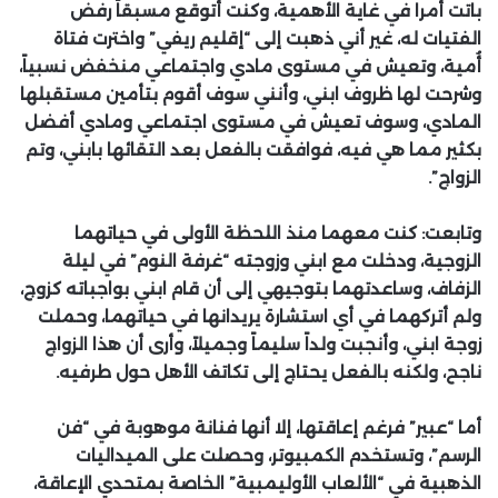
باتت أمرا في غاية الأهمية، وكنت أتوقع مسبقاً رفض
الفتيات له، غير أني ذهبت إلى “إقليم ريفي” واخترت فتاة
أُمية، وتعيش في مستوى مادي واجتماعي منخفض نسبياً،
وشرحت لها ظروف ابني، وأنني سوف أقوم بتأمين مستقبلها
المادي، وسوف تعيش في مستوى اجتماعي ومادي أفضل
بكثير مما هي فيه، فوافقت بالفعل بعد التقائها بابني، وتم
الزواج”.
وتابعت: كنت معهما منذ اللحظة الأولى في حياتهما
الزوجية، ودخلت مع ابني وزوجته “غرفة النوم” في ليلة
الزفاف، وساعدتهما بتوجيهي إلى أن قام ابني بواجباته كزوج،
ولم أتركهما في أي استشارة يريدانها في حياتهما، وحملت
زوجة ابني، وأنجبت ولداً سليماً وجميلاً، وأرى أن هذا الزواج
ناجح، ولكنه بالفعل يحتاج إلى تكاتف الأهل حول طرفيه.
أما “عبير” فرغم إعاقتها، إلا أنها فنانة موهوبة في “فن
الرسم”، وتستخدم الكمبيوتر، وحصلت على الميداليات
الذهبية في “الألعاب الأوليمبية” الخاصة بمتحدي الإعاقة،