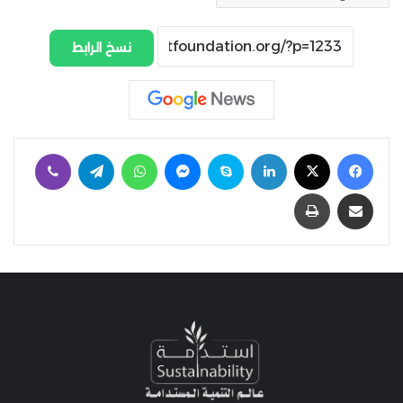
نسخ الرابط
فيسبوك
‫X
لينكدإن
سكايب
ماسنجر
واتساب
تيلقرام
ڤايبر
مشاركة عبر البريد
طباعة