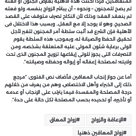
المتعاقدين، فإذا اختلت هذه الأهلية بعارض الجنون أو العته
لم يصح للمجنون – ونحوه – أن يباشر الزواج بنفسه، ولو فعله
لم ينعقد العقد؛ وذلك لأن النكاح تصرف متوقف على القصد
الصحيح، وهو لا يوجد إلا مع العقل.. وبسبب هذا الاختلال فى
الأهلية فإن الشرع قد أثبت سلطة أمر المجنون للغير لأجل
تحقيق الحفظ والصيانة له، وبموجب هذه السلطة يقوم
الولى برعاية شئون المولى عليه المتعلقة بشخصه، ومن
التصرفات التى يجوز للولى إيقاعها: تزويج المجنون الذى تحت
ولايته؛ لمصلحة إعفائه أو إيوائه وحفظه وصيانته”.
أما عن جواز إنجاب المعاقين فأضاف نص الفتوى: “مرجع
ذلك إلى الخبراء وأهل الاختصاص، وهم من يعرف من خلالهم
درجة المصلحة والمفسدة فيما يترتب على الإنجاب أو عدمه
أو تأخيره، أو تحديده بحسب المصلحة لكل حالة على حدة”.
الإعاقة والزواج
زواج المعاق
زواج المعاقين ذهنيا