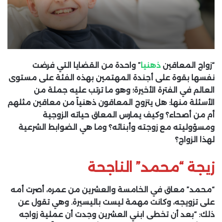
“زواج المعاقين
ذهنيا
” واحدة من القضايا التي فرضت
نفسها بقوة على أجندة المهتمين بهذه الفئة على مستوى
العالم في الفترة الأخيرة؛ وهو ما ترتب عليه جملة من
الأسئلة منها: هل يتزوج المعاقون ذهنياً من معاقين مثلهم
أم من أصحاء؟ وكيف يمارس المعاق حياته الزوجية
ومسؤوليته مع زوجته وأبنائه؟ وما هي الضوابط الشرعية
لهذا الزواج؟
زيجة “محمد” الناجحة
“محمد” معاق في الخامسة والعشرين من عمره، أصرت أمه
على تزويجه، وكانت مهمة ليست باليسيرة. وهي تقول عن
ذلك: “بعد أن تخطى ابني العشرين وجدت أن عملية زواجه