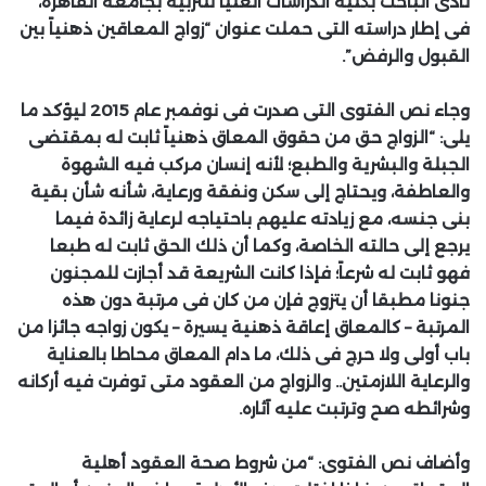
نادى الباحث بكلية الدراسات العليا للتربية بجامعة القاهرة،
فى إطار دراسته التى حملت عنوان “زواج المعاقين ذهنياً بين
القبول والرفض”.
وجاء نص الفتوى التى صدرت فى نوفمبر عام 2015 ليؤكد ما
يلى: “الزواج حق من حقوق المعاق ذهنياً ثابت له بمقتضى
الجبلة والبشرية والطبع؛ لأنه إنسان مركب فيه الشهوة
والعاطفة، ويحتاج إلى سكن ونفقة ورعاية، شأنه شأن بقية
بنى جنسه، مع زيادته عليهم باحتياجه لرعاية زائدة فيما
يرجع إلى حالته الخاصة، وكما أن ذلك الحق ثابت له طبعا
فهو ثابت له شرعاً؛ فإذا كانت الشريعة قد أجازت للمجنون
جنونا مطبقا أن يتزوج فإن من كان فى مرتبة دون هذه
المرتبة – كالمعاق إعاقة ذهنية يسيرة – يكون زواجه جائزا من
باب أولى ولا حرج فى ذلك، ما دام المعاق محاطا بالعناية
والرعاية اللازمتين.. والزواج من العقود متى توفرت فيه أركانه
وشرائطه صح وترتبت عليه آثاره.
وأضاف نص الفتوى: “من شروط صحة العقود أهلية