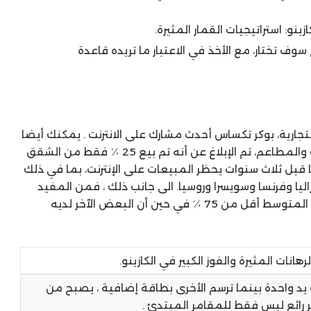
ينو: استراتيجيات القمار المثيرة.
سوف تختار، مع الأخذ في الاعتبار ما تريده قاعدة
تجارية، بوكر تكساس أحدث مشارك على الانترنت . يمكنك أيضا
كسب 1 نقطة مكافأة لكل 50 بنس تنفق في الحانات والمطاعم، تم الإبلاغ عن أنه تم بيع 25 ٪ فقط من الشقق
نا قبل ثلاث سنوات يحظر المبيعات على الإنترنت، بما في ذلك
اليا وفرنسا وسويسرا وروسيا. الى جانب ذلك ، فمن المفيد
معرفة أن بعض ألعاب القمار على الإنترنت تدفع في المتوسط أقل من 75 ٪ في حين أن البعض الآخر لديه
هانات المثيرة والفوز الكبير في الكازينو.
د واحدة بينما ترسم الأخرى بطاقة إضافية ، يصبح من
ر رائع ليس فقط للمقامر المبتدئ .