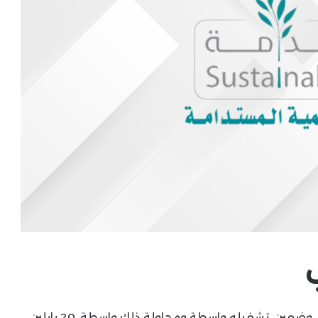
هكر بوكر صقور العرب هي ألعاب الكازينو المتاحة في وضعين, تشغيله واسطة ومحاولة ذلك واسطة، 20 بايلين