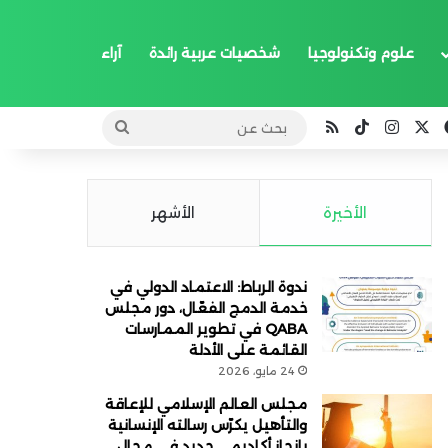
علوم وتكنولوجيا
شخصيات عربية رائدة
آراء
‫X
فيسبوك
انستقرام
‫TikTok
ملخص الموقع RSS
بحث
عن
الأخيرة
الأشهر
ندوة الرباط: الاعتماد الدولي في
خدمة الدمج الفعّال، دور مجلس
QABA في تطوير الممارسات
القائمة على الأدلة
24 مايو، 2026
مجلس العالم الإسلامي للإعاقة
والتأهيل يكرّس رسالته الإنسانية
بإنجاز أكاديمي جديد في مجال