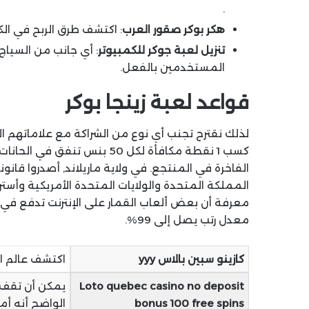
.
هكر بوكر صقور العرب
: اكتشف طرق الربح في الكاز
تنزيل لعبة جوكر للكمبيوتر
: أي جانب من السياج 
المستخدمين بالفعل.
قواعد لعبة زينجا بوكر
لذلك نقترح تجنب أي نوع من الشراكة مع علاماتهم ال
الفاخرة في المنتجع. في ولاية ماريلاند, أصدروا قانو
المملكة المتحدة والولايات المتحدة الأمريكية وأستر
معدل رتب يصل إلى 99%.
كازينو سبين بالاس yyy
اكتشف عالم الر
Loto quebec casino no deposit
يمكن أن تقف ي
bonus 100 free spins
الواضح أنه أم