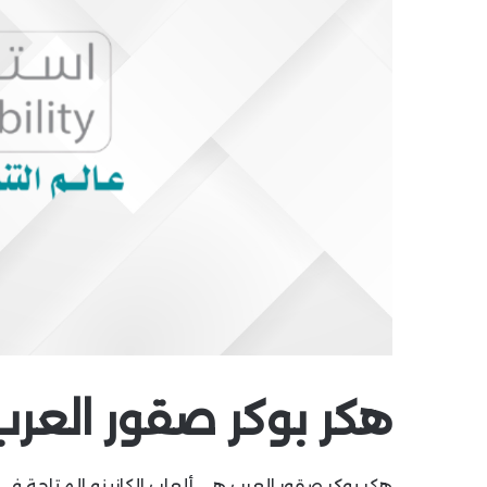
هكر بوكر صقور العرب