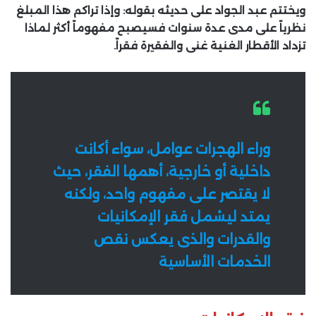
ويختتم عبد الجواد على حديثه بقوله: وإذا تراكم هذا المبلغ
نظرياً على مدى عدة سنوات فسيصبح مفهوماً أكثر لماذا
تزداد الأقطار الغنية غنى والفقيرة فقراً.
وراء الهجرات عوامل، سواء أكانت
داخلية أو خارجية، أهمها الفقر، حيث
لا يقتصر على مفهوم واحد، ولكنه
يمتد ليشمل فقر الإمكانيات
والقدرات والذى يعكس نقص
الخدمات الأساسية