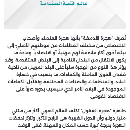
تُعرف “هجرة الأدمغة” بأنها هجرة العلماء، وأصحاب
الاختصاص من مختلف القطاعات من موطنهم الأصليّ إلى
بيئة أخرى أكثر ملاءمةً لهم مهنياً، أو اقتصادياً. وعادةً ما
يكون الانتقال من البلدان النامية إلى البلدان المتقدمة، وقد
يؤثر هذا النوع من الهجرة سلباً على البلد المرسِل من ناحية
فقدان القوى العاملة والكفاءات، ما يتسبب في خسارة
البلاد، والمنظمات، والصناعات المختلفة، وتقليل الكفاءات
الموجودة في البلاد، الأمر الذي سيسبب بدوره ضرراً على
الاقتصاد القومي.
ظاهرة “هجرة العقول” تكلف العالم العربي أكثر من مئتي
مليار دولار، وأن الدول الغربية هى الرابح الأكبر. وﺗﺗرﮐز ﺗدﻓﻘﺎت
اﻟ
ﮭ
ﺟرة ﺑدرﺟﺔ ﮐﺑﯾرة حسب المكان والمهنة. ففي الوقت