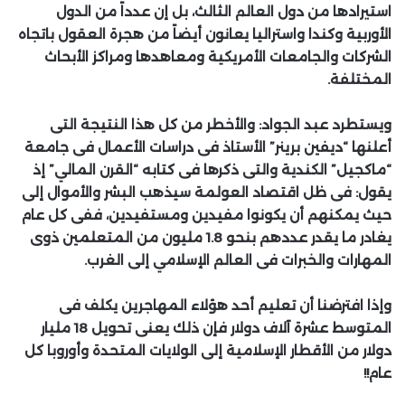
استيرادها من دول العالم الثالث، بل إن عدداً من الدول
الأوربية وكندا واستراليا يعانون أيضاً من هجرة العقول باتجاه
الشركات والجامعات الأمريكية ومعاهدها ومراكز الأبحاث
المختلفة.
ويستطرد عبد الجواد: والأخطر من كل هذا النتيجة التى
أعلنها “ديفين برينر” الأستاذ فى دراسات الأعمال فى جامعة
“ماكجيل” الكندية والتى ذكرها فى كتابه “القرن المالي” إذ
يقول: فى ظل اقتصاد العولمة سيذهب البشر والأموال إلى
حيث يمكنهم أن يكونوا مفيدين ومستفيدين، ففى كل عام
يغادر ما يقدر عددهم بنحو 1.8 مليون من المتعلمين ذوى
المهارات والخبرات فى العالم الإسلامي إلى الغرب.
وإذا افترضنا أن تعليم أحد هؤلاء المهاجرين يكلف فى
المتوسط عشرة آلاف دولار فإن ذلك يعنى تحويل 18 مليار
دولار من الأقطار الإسلامية إلى الولايات المتحدة وأوروبا كل
عام!!