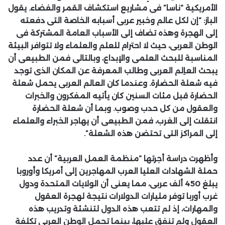
الأمريكية “ناسا” فى مشاريع استكشاف القمر والفضاء. يقول
الباز: “إن لكل عالم وخبير عربى أسبابه الخاصة التى دفعته
إلى الهجرة وهذه تضاف إلى الأسباب العامة المشتركة فى
الوطن العربى، حيث لا احترام للعلم والعلماء ولا تتوافر البيئة
المناسبة للبحث العلمى والإبداع، وبالتالى فمن الطبيعى أن
يبحث العاِلم العربى وطالب المعرفة عن المكان الذى توجد
فيه شعلة الحضارة. وعندما كان العالم العربى يحمل شعلة
الحضارة قبل مئات السنين كان يأتيه المفكرون والخبرات
والعقول من كل حدب وصوب. وبما أن شعلة الحضارة
انتقلت إلى الغرب، فمن الطبيعى أن يهاجر الخبراء والعلماء
إلى المراكز التى تحتضن هذه الشعلة”.
وأظهرت دراسة أجرتها “منظمة العمل العربية” أن عدد
حملة الشهادات العليا العرب المهاجرين إلى أمريكا وأوروبا
يبلغ 450 ألف عربى، مما يعنى أن الولايات المتحدة ودول
غرب أوربا توفر مليارات الدولارات نتيجة لهجرة العقول
والمهارات، إذ لم تتعب هذه الدول لتنشئة وتدريب هذه
العقول ولم تنفق عليها، بينما تحمل الوطن العربى تكلفة