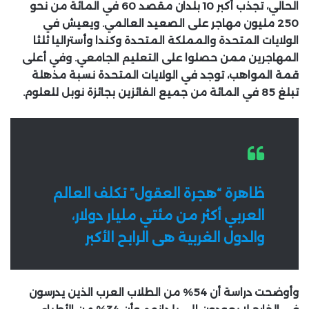
الحالي، تجذب أكبر 10 بلدان مقصد 60 في المائة من نحو
250 مليون مهاجر على الصعيد العالمي. ويعيش في
الولايات المتحدة والمملكة المتحدة وكندا وأستراليا ثلثا
المهاجرين ممن حصلوا على التعليم الجامعي. وفي أعلى
قمة المواهب، توجد في الولايات المتحدة نسبة مذهلة
تبلغ 85 في المائة من جميع الفائزين بجائزة نوبل للعلوم.
ظاهرة “هجرة العقول” تكلف العالم
العربي أكثر من مئتي مليار دولار،
والدول الغربية هى الرابح الأكبر
وأوضحت دراسة أن 54% من الطلاب العرب الذين يدرسون