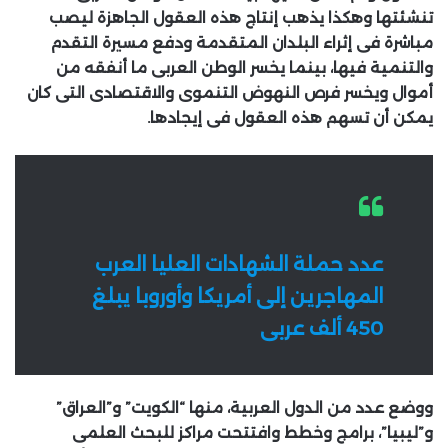
تنشئتها وهكذا يذهب إنتاج هذه العقول الجاهزة ليصب
مباشرة فى إثراء البلدان المتقدمة ودفع مسيرة التقدم
والتنمية فيها، بينما يخسر الوطن العربى ما أنفقه من
أموال ويخسر فرص النهوض التنموى والاقتصادى التى كان
يمكن أن تسهم هذه العقول فى إيجادها.
عدد حملة الشهادات العليا العرب
المهاجرين إلى أمريكا وأوروبا يبلغ
450 ألف عربى
ووضع عدد من الدول العربية، منها “الكويت” و”العراق”
و”ليبيا”، برامج وخطط وافتتحت مراكز للبحث العلمى