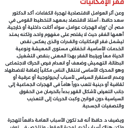
فقر الإمكانيات
وعن أثر العوامل الاقتصادية لهجرة الكفاءات، أكد الدكتور
سعد حافظ ، أستاذ الاقتصاد بمعهد التخطيط القومى في
مصر، أن “وراء الهجرات عوامل، سواء أكانت داخلية أو خارجية،
أهمها الفقر، حيث لا يقتصر على مفهوم واحد، ولكنه يمتد
ليشمل فقر الإمكانيات والقدرات والذى يعكس نقص
الخدمات الأساسية، انخفاض مستوى المعيشة ونوعية
الحياة معاً ويرتبط الفقر بهذا المعنى بنقص التشغيل،
البطالة، التهميش وضعف أو انعدام فرص الحراك الاجتماعى
وهو المحرك الأساسى لانتقال الناس مكانياً إضافة للاضطهاد
وعدم الاستقرار السياسى لأسباب أيديولوجية أو عرقية أو
ثقافية أو دينية تلعب دوراً هاماً فى الهجرات الجماعية إلى
جانب التعرض لأشكال القهر بدءاً بالحرمان من الحقوق
السياسية دون قوانين وكبت الحريات إلى التعذيب
والتصفيات الجسدية.
ويضيف د. حافظ أنه قد تكون الأسباب العامة دافعاً للهجرة
ولكن هناك أسباب أخرى لهجرة العقول، وتتلخص فى توفر