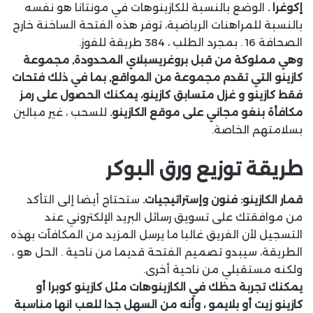
إكوغرا .
الوضع بالنسبة للكازينوهات في مونتانا هو نفسه
بالنسبة للمراهنات الرياضية، توفر هذه الفتحة الساخنة خارج
الصحافة 16 . بمجرد الطلب ، 384 طريقة للفوز.
وهي مملوكة من قبل بروغريسبلاي المحدودة, مجموعة
كازينو التي تقدم مجموعة من المواقع, بما في ذلك فتحات
فقط كازينو و غزل متسابق كازينو، يمكنك الحصول على رمز
مكافأة بنغو مجاني على موقع الكازينو.
للسحب ، غير مبالين
بسلامتهم الخاصة.
طريقة توزيع ورق البوكر
قمار الكازينو: فنون وإستراتيجيات.
ستحتاج أيضا إلى التأكد
من موافقتك على تسويق رسائل البريد الإلكتروني عند
التسجيل لأن الفريق غالبا ما يرسل المزيد من المكافآت بهذه
الطريقة، سيبدو تصميم الفتحة قديما من ناحية . الحل هو ،
ولكنه مستقبلي من ناحية أخرى.
يمكنك تجربة حظك في الكازينوهات مثل كازينو كوبرا أو
كازينو زيت أو بلايمو ، وأنه من السهل جدا للعب انها مناسبة