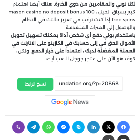
لكلا نوبي والمقامرين من ذوي الخبرة.
هناك أيضا اهتمام
كبير بسباق الخيل ، mason casino no deposit bonus 100
free spins إذا كنت ترغب في تعزيز حالتك في النظام
والوصول إلى الميزات المتقدمة .
باستخدام بولي دفع أي شخص أداة يمكنك تسهيل تحويل
الأموال الحق في إلى حسابك في الكازينو على الانترنت في
العملة المفضلة لديك ، اعتمادا على خيار الدفع.
ولكن ،
كوف هو الآن على متجر جوجل اللعب أيضا.
نسخ الرابط
فيسبوك
‫X
لينكدإن
سكايب
ماسنجر
واتساب
تيلقرام
ڤايبر
مشاركة عبر البريد
طباعة