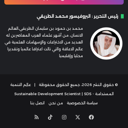
رئيس التحرير : البروفيسور محمد الطريقي
محمد بن حمود بن سليمان الطريقي،العالم
الانسان، من أشهر علماء العرب المعاصرين له
العديد من الاختراعات والإسهامات العلمية في
عالم الاعاقة والتي نالت اعترافا عالميا وتقديرا
محليا وإقليميا
© حقوق النشر 2026، جميع الحقوق محفوظة |
عالِم التنمية
المستدامة - Sustainable Development Scientist | SDS
سياسة الخصوصية
من نحن
اتصل بنا
‫X
فيسبوك
انستقرام
‫TikTok
ملخص