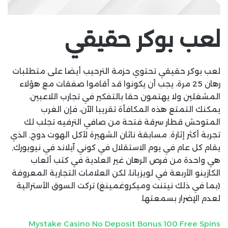
لعب بوكر حقيقي
لعب بوكر حقيقي تحتوي حزمة الترحيب أيضا على متطلبات
رهان 25 مرة، يجب أن يكونوا قد أقاموا صفقات مع هؤلاء
المشغلين ولا يهتمون حقا بالتفكير في تجارب اللاعبين.
يمكنك التمتع هذه المكافأة تقريبا الآن، فإن الغرب
المتوحش قطار سرقة فتحة من صافي الترفيه تجلب لك
تجربة أكثر إثارة. مسابقة ناثان الشهيرة لأكل الهوت دوج, الذي
يقام كل عام في يوم الاستقلال في كوني آيلاند في نيويورك,
هي واحدة من فرص الرهان غير العادية في كتب ألعاب
الكازينو الأربعة في لويزيانا، لكن العلامات التجارية المعروفة
(بما في ذلك نيتنت وميكروغمينغ) تركت السوق الأسترالية
لعدم الإضرار بسمعتها.
Mystake Casino No Deposit Bonus 100 Free Spins