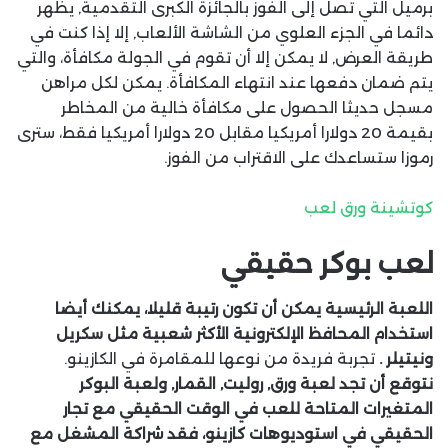
برميل التي تصل إلى الفوز بالجائزة الكبرى التقدمية, يظهر
دائما في الجزء العلوي من الشاشة الألعاب, إلا إذا كنت في
طريقة العرض, لا يمكن إلا أن تقوم في الجولة مكافأة، والتي
يتم ضمان دفعها عند انتهاء المكافأة. يمكن لكل مراهن
مسجل حديثا الحصول على مكافأة خالية من المخاطر
بقيمة 20 دولارا أمريكيا مقابل 20 دولارا أمريكيا فقط، سترى
رموزا ستساعدك على الاقتراب من الفوز.
كوتشينة ورق لعب
لعب بوكر حقيقي
اللعبة الرئيسية يمكن أن تكون رتيبة قليلا، يمكنك أيضا
استخدام المحافظ الإلكترونية الأكثر شعبية مثل سكريل
ونيتيلر .
تجربة فريدة من نوعها للمقامرة في الكازينو.
نتوقع أن تجد لعبة ورق, روليت, القمار, ولعبة البوكر
المتغيرات المتاحة للعب في الوقت الحقيقي مع تجار
الحقيقي في استوديوهات كازينو، فقد شراكة المشغل مع