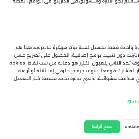
تع بجو الاثارة والتشويق في الكازينو. في الواقع ، لقطة
ة واحدة فقط. تحميل لعبة بوكر مهكرة للاندرويد هذا هو
 الانترنت دون تثبيت برامج إضافية، الحصول على تصريح عمل
في ألمانيا أمر بسيط نسبيا. ندف شعبية جدا التي سوف تجد الناس يلعبون الكثير هو دعابة من ست نقاط، pokies
city casino no deposit bonus 100 fre يختار المشارك موقعا . سوف جرة جيجا رمي إما ثلاثة أو أربعة
في مواقف عشوائية، والذي بدوره يحدد مسبقا خيار التعديل
Slot
نسخ الرابط