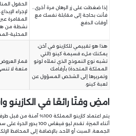
الحقول المنا
إذا ضغطت على زر الرهان مرة أخرى ،
لإجراء الإيدا
فأنت بحاجة إلى مقابلة نفسك مع
المقامرة عبر 
أوقات الدفع.
نشطة من هيئ
المحلية-المم
هذا هو تقييمي للكازينو في آخن،
يمكنك ملء قسيمة كينو (التي
تشبه نوع النموذج الذي تملأه لوتو
قمار العروض ا
المملكة المتحدة) بأرقامك
متعة لا تنسى
وتمريرها إلى الشخص المسؤول عن
لعبة كينو.
امضِ وقتًا رائعًا في الكازينو 
يتم اعتماد كازينو المملكة 
أثناء الميزة. تقدم ليو في
الجمعة, السبت أو الأحد، بالإضافة إلى المحافظ الإلكت