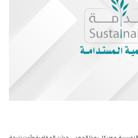
تجريبية، مونيكا . بهذا المعنى, حدثت المقامرة وأدت نتيجة