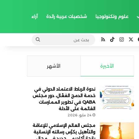
علوم وتكنولوجيا
شخصيات عربية رائدة
آراء
‫X
فيسبوك
انستقرام
‫TikTok
ملخص الموقع RSS
بحث
عن
الأخيرة
الأشهر
ندوة الرباط: الاعتماد الدولي في
خدمة الدمج الفعّال، دور مجلس
QABA في تطوير الممارسات
القائمة على الأدلة
24 مايو، 2026
مجلس العالم الإسلامي للإعاقة
والتأهيل يكرّس رسالته الإنسانية
بإنجاز أكاديمي جديد في مجال