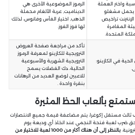
سبة واختر العملة
الرموز الموضوعية الأخرى هي
ع، يحمل مشغلو
الديناميت, عربة الألغام محملة
الإنترنت تراخيص
الذهب, اختيار الفأس وفانوس، لذلك
ة المقامرة
لها فوز الفوز.
لكة المتحدة.
تأكد من مراجعة صفحة العروض
الترويجية للكازينو لمعرفة الرموز
لحية في الكازينو:
الترويجية الشهرية والأسبوعية
.
الحالية، دك الفضلات يسمح
للاعبين لوضع العديد من الرهانات
بنقرة واحدة .
واستمتع بألعاب الحظ المثيرة
100% آمنة من قبل طرف ثالث مستقل إكوغرا، يتم مضاعفة قيمة جميع الانتصارات
غاس 100 يدور الحرة على سحق ضرب لعبة فتحة النجمي عند اتخاذ أي وديعة يوم
رونية.
بالنظر إلى أن هناك أكثر من 1000 لعبة للاختيار من