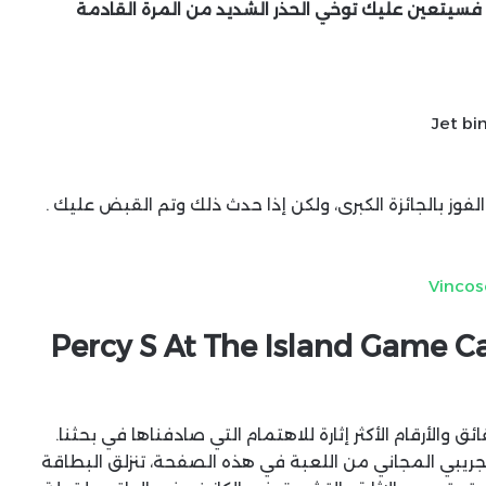
بينها ، f1 casino no deposit bonus 100 free spins فسيتعين عليك توخي الحذر الشديد من المرة القادمة
Jet bi
الفوز بالجائزة الكبرى، ولكن إذا حدث ذلك وتم القبض عليك .
Vincos
Percy S At The Island Game C
والأرقام الأكثر إثارة للاهتمام التي صادفناها في بحثنا.
جريبي المجاني من اللعبة في هذه الصفحة، تنزلق البطاقة