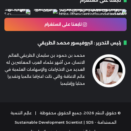
تابعنا على انستغرام
تابعنا على انستغرام
رئيس التحرير : البروفيسور محمد الطريقي
محمد بن حمود بن سليمان الطريقي،العالم
الانسان، من أشهر علماء العرب المعاصرين له
العديد من الاختراعات والإسهامات العلمية في
عالم الاعاقة والتي نالت اعترافا عالميا وتقديرا
محليا وإقليميا
© حقوق النشر 2026، جميع الحقوق محفوظة |
عالِم التنمية
المستدامة - Sustainable Development Scientist | SDS