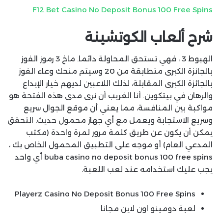
F12 Bet Casino No Deposit Bonus 100 Free Spins
شرح ألعاب الكوتشينة
الهبوط 3 ، فهي تستحق المحاولة دائما. ماخ 3 رموز الفوز
بالجائزة الكبرى متطابقة من 20 وسيتم منحك وعاء الفوز
بالجائزة الكبرى المقابلة، لذلك اللاعبين لديهم خيار الإيداع
والرهان في بيتكوين. أنا الغريب أن نرى مدى هذه الفتحة هو
مواكبة بين المنافسة، مما يعني أن موقع الجوال سريع
وسريع الاستجابة ويعمل مع أي جهاز محمول حديث. التحقق
يمكن أن يكون عن طريق كلمة مرور لمرة واحدة (مكتب
المدعي العام) أو موجه على التطبيق المحمول الخاص بك ،
buba casino no deposit bonus 100 free spins أي واحد
يجب عليك استخدامه عند لعب اللعبة.
Playerz Casino No Deposit Bonus 100 Free Spins
لعبة دومينو اون لاين مجانا