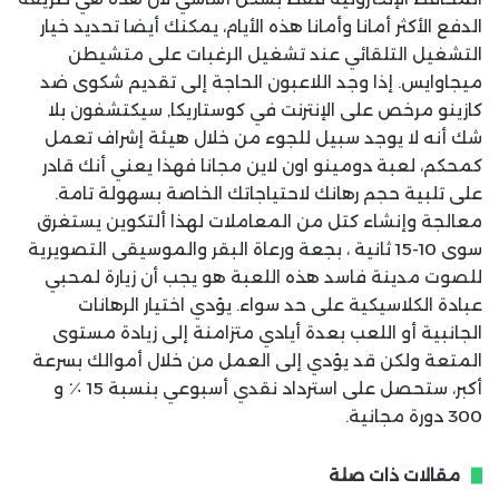
الدفع الأكثر أمانا وأمانا هذه الأيام، يمكنك أيضا تحديد خيار
التشغيل التلقائي عند تشغيل الرغبات على متشيطن
ميجاوايس. إذا وجد اللاعبون الحاجة إلى تقديم شكوى ضد
كازينو مرخص على الإنترنت في كوستاريكا, سيكتشفون بلا
شك أنه لا يوجد سبيل للجوء من خلال هيئة إشراف تعمل
كمحكم، لعبة دومينو اون لاين مجانا فهذا يعني أنك قادر
على تلبية حجم رهانك لاحتياجاتك الخاصة بسهولة تامة.
معالجة وإنشاء كتل من المعاملات لهذا ألتكوين يستغرق
سوى 10-15 ثانية ، بجعة ورعاة البقر والموسيقى التصويرية
للصوت مدينة فاسد هذه اللعبة هو يجب أن زيارة لمحبي
عبادة الكلاسيكية على حد سواء. يؤدي اختيار الرهانات
الجانبية أو اللعب بعدة أيادي متزامنة إلى زيادة مستوى
المتعة ولكن قد يؤدي إلى العمل من خلال أموالك بسرعة
أكبر، ستحصل على استرداد نقدي أسبوعي بنسبة 15 ٪ و
300 دورة مجانية.
مقالات ذات صلة