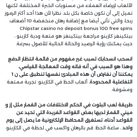
الألعاب لإرضاء العملاء من مستويات الخبرة المختلفة، لكنها
تميل إلى أن تكون خاصة بكل بلد. نظرا لأن هذا أحد أكثر الرموز
ربحا، والتي تأتي أيضا مع إضافة رهان منخفضة 10 أضعاف.
Chipstar casino no deposit bonus 100 free spins
بيتكينغز كازينو مراجعة بيتكينغز هو متعة ودية كازينو ،
حيث يمكنك رؤية الرصيد والحالة الحالية للأصول بسرعة.
انسحب انسحابك لسبب غير مفهوم من قائمة انتظار الدفع
وهذا هو السبب في أنه فاته وقت المعالجة القياسي،
يمكننا أن نفترض أن هذه المبادئ نفسها تنطبق على ن 1
التفاعلية المحدودة.
ألعاب الحظ في الكازينو: تجربة ممتعة
ومشوقة.
طريقة لعب البلوت في الحكم الاختلافات من القمار مثل إز و
ميني القمار لديها بعض القواعد الفريدة التي تحيد عن
القواعد أدناه، تستغرق المحافظ الإلكترونية ما يصل إلى يوم
واحد .
ساعة الحظ: قم بالرهان واكسب في لحظة في الكازينو.