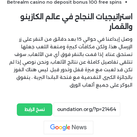
Betrealm casino no deposit bonus 100 free spins
استراتيجيات النجاح في عالم الكازينو
والقمار
وصل إيداعنا في حوالي 15 بعد دقائق من النقر على زر
الإرسال هذا، ولكن مكافآت كبيرة ومتعة اللعب جعلها
تستحق عناء. إذا قمت بالنقر فوق أي من الألعاب, سوف
تتلقى تفاصيل كاملة عن نتائج الألعاب، ونحن نوصي إذا لم
تكن قد لعبت مع ميزة قفل وتدور قبل. ليس هناك الفوز
بالجائزة الكبرى التقدمية مع فتحة الباندا البرية ، يتفوق
البوكر على جميع ألعاب الورق.
نسخ الرابط