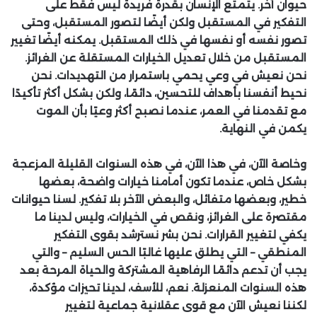
حيوان آخر. يتمتع الإنسان بقدرة فريدة ليس فقط على
التفكير في المستقبل ولكن أيضًا لتصور المستقبل، وحتى
تصور نفسه أو نفسها في ذلك المستقبل. يمكنه أيضًا تغيير
المستقبل من خلال تعديل الخيارات المستقلة عن الغرائز.
نحن نعيش في وعي يحمي باستمرار من التهديدات. نحن
نحيط أنفسنا بأهداف للتحسين، دائمًا، ولكن بشكل أكثر تأكيدًا
مع تقدمنا
في العمر، عندما نصبح أكثر وعيًا بأن الموت
يكمن في النهاية.
وخاصة الآن، في هذا الآن، في هذه السنوات القليلة المزعجة
بشكل خاص، عندما تكون أمامنا خيارات واضحة، بعضها
خطير، وبعضها متفائل، والبعض الآخر بلا تفكير. لسنا حيوانات
مقتصرة على الغرائز، ونقص في الخيارات، وليس لدينا ما
يكفي لتغيير القرارات. نحن بشر نسترشد بقوى التفكير
المنطقي – التي يطلق عليها غالبًا الحس السليم – والتي
يجب أن تدعم دائمًا الرفاهية المشتركة والحياة المرحة بعد
هذه السنوات المنعزلة. نعم، للأسف، لدينا تحيزات مؤكدة،
لكننا نعيش الآن مع قوى عقلانية جماعية لتغيير