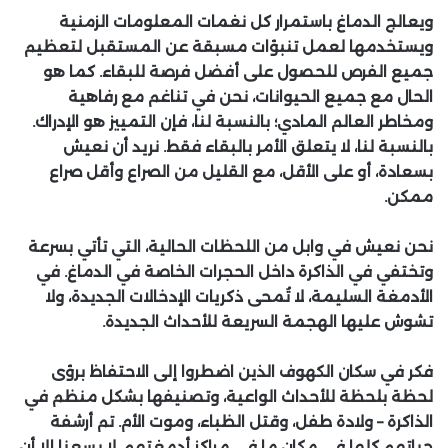
ويعالج الدماغ باستمرار كل نغمات المعلومات الزمنية
ويستخدمها لعمل تنبؤات مسبقة عن المستقبل لتعظيم
جميع الفرص للحصول على أفضل فرصة للبقاء. كما هو
الحال مع جميع الحيوانات، نحن في تناغم مع رفاهية
ومخاطر العالم المادي؛ بالنسبة لنا، فإن التمييز هو الإدراك.
بالنسبة لنا، لا يتعلق الأمر بالبقاء فقط. نريد أن نعيش
بسعادة، أو على الأقل، مع القليل من الصراع وأقل صراع
ممكن.
نحن نعيش في وابل من اللحظات الحالية، التي تأتي بسرعة
وتختفي في الذاكرة داخل الحجرات الخاصة في الدماغ. في
الأدمغة السليمة، لا تُمحى ذكريات الإدخالات الجديدة، ولا
تشوش عليها الهجمة السريعة للأحداث الجديدة.
فكر في سكان الكهوف الذين اضطروا إلى الاحتفاظ برؤى
لحظة بلحظة للأحداث الواعية، وتصنيفها بشكل منظم في
الذاكرة – ولادة طفل، وقتل الظباء، وموت الأم. تم أرشفة
حياتهم كلها في مكان ما في مراكز أدمغتهم. لا يسعنا إلا أن