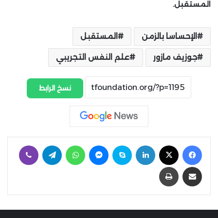
المستقبل.
الإحساسا بالزمن
المستقبل
جوزيف مازور
علم النفس التجريبي
نسخ الرابط
فيسبوك
‫X
لينكدإن
سكايب
ماسنجر
واتساب
تيلقرام
ڤايبر
مشاركة عبر البريد
طباعة