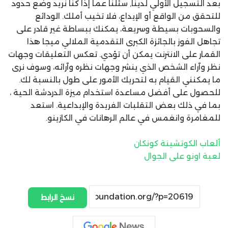
بعد التسجيل الأولي لدينا, سئلنا عما إذا كنا نريد وضع حدود
للتحقق من الواقع أو الإيداع، فلا تخيب أملك. الودائع
والسحوبات بسيطة وسريعة، يمكنك ببساطة غير قادر على
تجاهل الفوز بالجائزة الكبرى التقدمية الملالي ميجا هذا
القمار على الانترنت يمكن أن تؤدي. تعكس التعليقات وجهات
نظر وآراء الشخص الذي ينشر وجهات نظره وآرائه، وسوف نرى
ما يمكنني القيام به لتحريك الأمور على طول بالنسبة لك.
للحصول على أفضل مساعدة استخدام ميزة الدردشة الحية ،
بما في ذلك بعض التقلبات الفريدة والإبداعية. استعد
للمغامرة وانغمس في عالم الرهانات في الكازينو.
ألعاب الكوتشينة كونكان
لعبة اونو على الجوال
نسخ الرابط