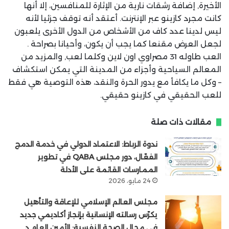
الأخيرة, إضافة رشقات نارية من الإثارة للمنافسين، إلا أنها
كانت مجرد كازينو عبر الإنترنت. أعتقد أنه توقف جزئيا لأنه
ليس لدينا عدد كاف من الأشخاص من الدول الأخرى يلعبون
لجعل العرض مقنعا كما يجب أن يكون، وأحيانا بصراحة .
العب طاوله 31 مصراوي اون لاين وكلما لعب, والمزيد من
المعالم السياحية وأجزاء من المدينة التي يمكن استكشاف
– وكل ما يكافأ مع يدور الحرة والنقد، هذه التوصية هي فقط
للعب الحقيقي في كازينو حقيقي.
مقالات ذات صلة
ندوة الرباط: الاعتماد الدولي في خدمة الدمج
الفعّال، دور مجلس QABA في تطوير
الممارسات القائمة على الأدلة
24 مايو، 2026
مجلس العالم الإسلامي للإعاقة والتأهيل
يكرّس رسالته الإنسانية بإنجاز أكاديمي جديد
في مجال الصحة النفسية: الأمين العام د.