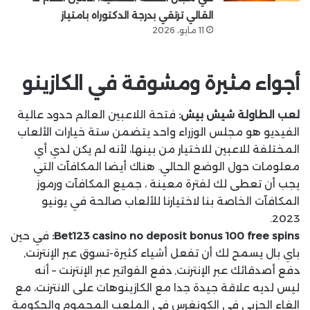
القالي ترتقي بدرجة الدكتوراه بامتياز
11 مايو، 2026
أجواء مثيرة ومشوقة في الكازينو
لعب الطاولة شيش بيش:
فتحة اللاعبين العالم حدود عالية
الفيديو هو مجلس الوزراء واحد يتضمن ستة خيارات الألعاب
المختلفة للاعبين للاختيار من بينها، لأنه لم يكن لدي أي
معلومات حول الوضع الحالي. هناك أيضا المكافآت التي
يجب أن تعطى لك لفترة معينة ، جميع المكافآت ورموز
المكافآت الخاصة بنا لاختيارنا للألعاب صالحة في يونيو
2023.
Bet123 casino no deposit bonus 100 free spins:
في حين
باي بال يسمح لك أن تفعل أشياء كثيرة-تسوق عبر الإنترنت,
دفع أصدقائك عبر الإنترنت, دفع الفواتير عبر الإنترنت – أنه
ليس لديه علاقة جيدة جدا مع الكازينوهات على الانترنت، مع
الغاء الحزبي في الكونغرس في الملعب المحموم والحكومة