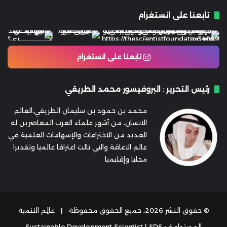
تابعنا على انستغرام
تابعنا على انستغرام
رئيس التحرير : البروفيسور محمد الطريقي
محمد بن حمود بن سليمان الطريقي،العالم
الانسان، من أشهر علماء العرب المعاصرين له
العديد من الاختراعات والإسهامات العلمية في
عالم الاعاقة والتي نالت اعترافا عالميا وتقديرا
محليا وإقليميا
© حقوق النشر 2026، جميع الحقوق محفوظة |
عالِم التنمية
المستدامة - Sustainable Development Scientist | SDS