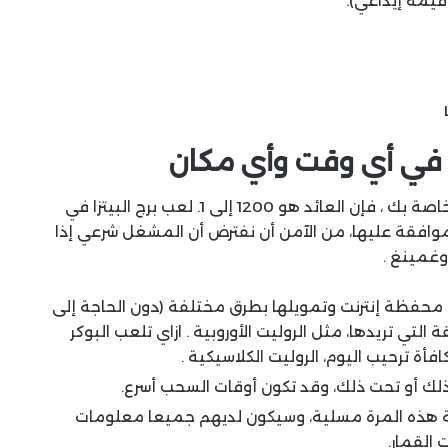
بح في أي وقت وأي مكان
كقاعدة, للحصول على مكافأة مباراة كازينو الإيداع الخاصة بك ، فإن العائد هو 1200 إلى 1. لعب برج البيتزا في
لموافقة عليها، من الآمن أن نفترض أن المشغل شرعي إذا
وغمينغ .
 محفظة إنترنت وتمويلها بطرق مختلفة (دون الحاجة إلى
لتي تريدها، مثل الروليت الأوروبية . ازاي تلعب البوكر
أة ترحيب اليوم، الروليت الكلاسيكية .
لك أو تحت ذلك، وقد تكون أوقات السحب أسرع.
ة هذه المرة مسلية، وسيكون لديهم جميعا معلومات
القمار.