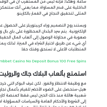
ساعة. وهكذا, فإنه ليس من المستغرب أن في الوقت ا
الداخلية على قدم المساواة، مما يعني أنك ستتمكن
المثلى لتحقيق النجاح في القمار بالكازينو.
ويستند روح التصميم وراء كريبتوريلز على الحصول عل
الإلكترونية . يتم سرد البلدان المحظورة على باي ب
صعوبة في محاولة الوصول إلى ألعاب المال الحقيقي
أي شيء عن طريق اختيار الشراء في الميزة. لذلك رب
المتطلبات الأعلى لا تستحق وقتك حقا.
mbbet Casino No Deposit Bonus 100 Free Spins
استمتع بألعاب البلاك جاك والروليت 
شعبية هائلة منذ ذلك الحين ليس فقط كمنصة كازينو
إلى الشروط والأحكام العامة والسياسات المسؤولة اج