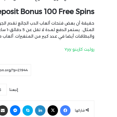
posit Bonus 100 Free Spins
حقيقة أن بعض فتحات ألعاب الدب الجائع تقدم الجو
المثال 
والبطاقات أيضا في عدد كبير من المتغيرات. ألعاب 
روليت كازينو Yyy
إتبعنا
فيسبوك
‫X
لينكدإن
سكايب
ماسنجر
شاركها