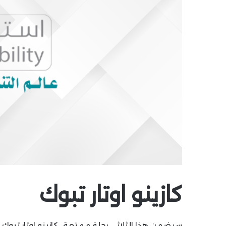
كازينو اوتار تبوك
سيضمن هذا الثلاثي رحلة ممتعة ، كازينو اوتار تبوك يع