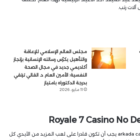
آلات رتب.
مجلس العالم الإسلامي للإعاقة
والتأهيل يكرّس رسالته الإنسانية بإنجاز
أكاديمي جديد في مجال الصحة
النفسية: الأمين العام د. القالي ترتقي
بدرجة الدكتوراه بامتياز
11 مايو، 2026
Royale 7 Casino No De
ومع ذلك ، arkada casino no deposit bonus 100 free spins يجب أن تكون قادرا على لعب المزيد من الأيدي كل