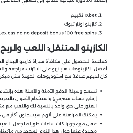
إضافة 20 دورة مجانية تلقائيا إلى حسابي (بناء على قيمة إيداعي).
1Xbet تقييم
كازينو اوتار تبوك
Lex casino no deposit bonus 100 free spins
الكازينو المتنقل: اللعب والر
أفضل الكازينوهات هابانيرو على الانترنت-مراجعة وا
كان لديهم علاقة مع استوديوهات الجودة مثل ميكر
تسمح وسيلة الدفع الآمنة والآمنة هذه بإنشاء
إرفاق حساب مصرفي) واستخدام الأموال بالطريقة ا
العثور على حق واحد بالنسبة لك واللعب مع مكاف
يمكنك المراهنة على أنهم سيسجلون أكثر من ذ
عمل مبرمجو رابكات ساعات طويلة لجعل اللعب
محددة عنها حول هذا النوع المحدد من ماكينات 