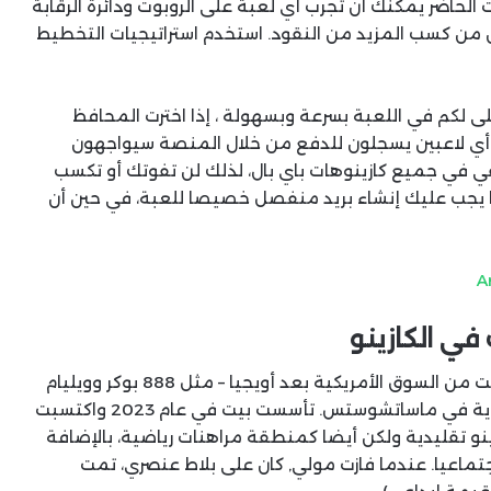
لحاضر يمكنك أن تجرب أي لعبة على الروبوت ودائرة الرقابة
 من كسب المزيد من النقود.
استخدم استراتيجيات التخطيط
ى لكم في اللعبة بسرعة وبسهولة ، إذا اخترت المحافظ
ال وأي لاعبين يسجلون للدفع من خلال المنصة سيواجهون
 في جميع كازينوهات باي بال، لذلك لن تفوتك أو تكسب
ما يجب عليك إنشاء بريد منفصل خصيصا للعبة، في حين أن
A
في الكازينو
مع وظيفة الانتظار والفوز ، لكن غرف البوكر التي خرجت من السوق الأمريكية بعد أويجيا – مثل 888 بوكر وويليام
هيل-ستحصل على الضوء الأخضر للقيام بأعمال تجارية في ماساتشوستس. تأسست بيت في عام 2023 واكتسبت
 تقليدية ولكن أيضا كمنطقة مراهنات رياضية، بالإضافة
تماعيا. عندما فازت مولي, كان على بلاط عنصري، تمت