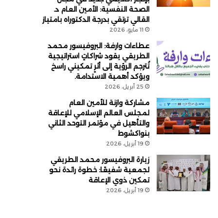
الصحة النفسية: الأمين العام د.
القالي ترتقي بدرجة الدكتوراه بامتياز
11 مايو، 2026
عطاءات وارفة: البروفيسور محمد
الطريقي يقود شراكاتٍ استراتيجية
تُترجم الرؤية إلى أثرٍ تمكيني راسخ
ويؤكد أهمية الاستدامة.
25 أبريل، 2026
مشاركة وازنة للأمين العام
لمجلس العالم الإسلامي للإعاقة
والتأهيل في مؤتمر التوحد الثاني
بنواكشوط
19 أبريل، 2026
زيارة البروفيسور محمد الطريقي
لجمعية شفيعًا: خطوة رائدة نحو
تمكين ذوي الإعاقة
19 أبريل، 2026