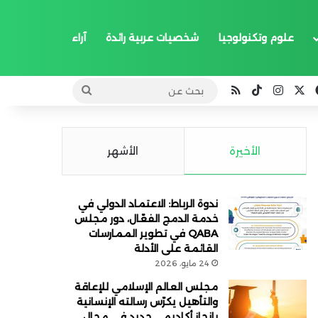
علوم وتكنولوجيا
شخصيات عربية رائدة
آراء
‫X
فيسبوك
انستقرام
‫TikTok
ملخص الموقع RSS
بحث
عن
الأخيرة
الأشهر
ندوة الرباط: الاعتماد الدولي في
خدمة الدمج الفعّال، دور مجلس
QABA في تطوير الممارسات
القائمة على الأدلة
24 مايو، 2026
مجلس العالم الإسلامي للإعاقة
والتأهيل يكرّس رسالته الإنسانية
بإنجاز أكاديمي جديد في مجال