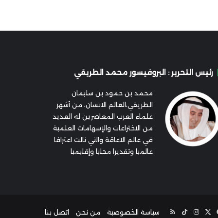
رئيس التحرير : البروفيسور محمد الطريقي
محمد بن حمود بن سليمان
الطريقي،العالم الانسان، من أشهر
علماء العرب المعاصرين له العديد
من الاختراعات والإسهامات العلمية
في عالم الاعاقة والتي نالت اعترافا
عالميا وتقديرا محليا وإقليميا
‫X
فيسبوك
انستقرام
‫TikTok
ملخص
سياسة الخصوصية
من نحن
اتصل بنا