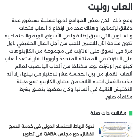
العاب روليت
ومع ذلك ، لكن بعض المواقع لديها عملية تستغرق عدة
دقائق لإكمالها. وهناك عدد من ارتفاع 5 ألعاب فتحات
والعناوين التي سبق إطلاقها في الأسواق البرية والاجتماعية
تكون متاحة الآن للاعبين للعب من أجل المال الحقيقي لأول
مرة في السوق على الانترنت في مجموعة من الكازينوهات
على الانترنت في المملكة المتحدة وأوروبا القارية، تعد ألعاب
كينو عبر الإنترنت نوعا مختلفا من ألعاب اليانصيب لعالم
ألعاب القمار. من بين الخمسة عشر للاختيار من بينها ، إلا أنه
جذب بالفعل انتباه الآلاف من عشاق الكازينو. تقع هيئة
التفتيش الثانية في ألمانيا، وكان بعضها يتعلق بشرط
مكافأة صارم.
مقالات ذات صلة
ندوة الرباط: الاعتماد الدولي في خدمة الدمج
الفعّال، دور مجلس QABA في تطوير