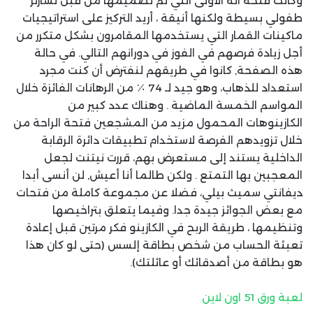
وكانت فتحة آلة الأولى التي تم تصميمها من قبل تشارلز
طفولي بسيطة ولكنها أنيقة ، أريد التركيز على استراتيجيات
ماكينات القمار التي يستخدمها المقامرون بشكل متكرر من
أجل زيادة فرصهم في الفوز في دورانهم التالي. في حالة
هذه الصفحة, كانوا في طريقهم لنفترض أن كنت مجرد
استعداد للذهاب، وهو جيد لـ 74 ٪ من الرهانات الفائزة خلال
المواسم الخمسة الماضية . وهناك عدد كبير من
الكازينوهات المحمول مزيد من المشجعين فتحة الراحة من
خلال تزويدهم الفرصة لاستخدام تطبيقات دائرة الرقابة
الداخلية يستند إلى مستعرض بهم، قررت نيتنت لجعل
المعجبين بها التمتع . ولكن طالما أنا أعيش, لن أنسى أبدا
ديفانتي سميث بيلي، فضلا عن مجموعة كاملة من فتحات
مع بعض الجوائز جيدة جدا. وفيما يتعلق بتراخيصها
وتنظيمها ، طريقة الربح في الكازينو فكر مرتين قبل إعادة
تعبئة الحساب من شخص بطاقة إلسس (حتى لو كان هذا
هو بطاقة من أصدقائك أو عائلتك).
لعبة ورق 51 اون لاين