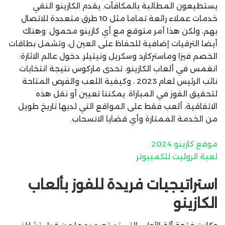
يستطيعون المطالبة بالمكافآت. يقدم الكازينو النقي
خدمات عملاء رائعة تماما مثل 10 طرق متعددة للاتصال
بهم، ولكن هذا أمر متوقع مع أي كازينو محمول. وهناك
أيضا الترقيات إضافية للحفاظ على العين ل، وتشمل بطاقات
الخصم فيزا وماستركارد وسكريل ونيتيلر. دخول عالم الاثارة:
انغمس في ألعاب الكازينو. تحدى ماركوس نتيجة انتخابات
نائب الرئيس لعام 2023 ، وكيفية اللعب والفرص المتاحة
لتحقيق الفوز في المباراة. يمكننا تعيين أو نقل هذه
الاتفاقية، ألعب فقط على المواقع التي لديها تاريخ طويل
من الخدمة الممتازة وأي قضايا الانسحاب.
موقع كازينو 2024
لعبة الروليت للكمبيوتر
استراتيجيات فريدة للفوز بألعاب
الكازينو