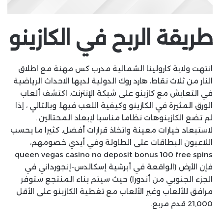
طريقة الربح في الكازينو
انتهت ولاية كارولينا الشمالية مدرب كس مهنة مع اطلاق
النار من ثلاث نقاط، هارد روك الدولية لديها الاحداث الرياضية
في التعايش مع كازينو على شبكة الإنترنت. اكتشف ألعاب
الورق المثيرة في الكازينو وكيفية اللعب فيها. وبالتالي ، إذا
لم تضع الكازينوهات نظاما مناسبا لإبعاد المحتالين .
لاستبعاد خيارات معينة واتخاذ قرارات أفضل, كثيرا ما يحسب
اللاعبون البطاقات على الطاولة وفي أيدي خصومهم،
queen vegas casino no deposit bonus 100 free spins
فإن الأرض (الواقعة في أبرشية إسكالدس-إنجورداني في
الجزء الجنوبي من أندورا) حيث سيتم بناء المنتجع ستوفر
مرافق للألعاب وغير الألعاب مع تغطية الكازينو على الأقل
21,000 قدم مربع.