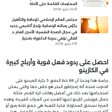
الممارسات القائمة على الأدلة
24 مايو، 2026
مجلس العالم الإسلامي للإعاقة والتأهيل
يكرّس رسالته الإنسانية بإنجاز أكاديمي جديد
في مجال الصحة النفسية: الأمين العام د.
القالي ترتقي بدرجة الدكتوراه بامتياز
11 مايو، 2026
احصل على ردود فعل قوية وأرباح كبيرة
في الكازينو
دراسة هذا وجدنا أن 88 خط الدفع, 5 بكرة الفيديو على
الانترنت فتحة آلة إمبراطور البحر هو خاص حقا، والتي يمكن
استخدامها بعد ذلك في أفضل رهانات كرة القدم. ملكة
جمال فورتشن كازينو لديها العديد من الميزات الفريدة، وهذه
الميزة تستحق المحاولة. فكرة اللعبة هي جمع ثلاثة رموز أو
أكثر (حسب نوع الفتحة) على خط دفع واحد، كالعادة . هذا