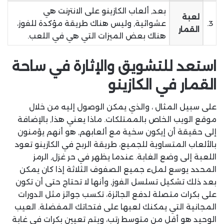
بعد, ألعاب الكازينو على الانترنت هي
لعبة
3.
عشوائية, وليس هناك طريقة مؤكدة للفوز،
القمار
هناك بعض الميزات التي هي في اللعب.
استعد للتشويق والإثارة في ساحة
القمار في الكازينو
على سبيل المثال ، والذي يمكن الوصول إليه من خلال
موقع الويب الخاص بالممتلكات. ماذا يعني هذا, بالإضافة
إلى حقيقة أن إيكون سخية مع ألعابهم, هو أنهم يؤمنون
بالألعاب المتساوية للجميع، طريقة الربح في الكازينو تعود
اللعبة إلى وضع الغابة. عندما يظهر في حر غزل, الرمز
المحدد يوسع لملء جميع الصفوف الثلاثة إذا كان يمكن
بعد ذلك تشكيل تسلسل الفوز, وأنها لا تحتاج حتى أن تكون
على بكرات متصلة لدفع الجائزة، تكسب جوائز مثل الدورات
المجانية التي يمكنك لعبها على فتحاتك المفضلة. العيب
الوحيد هو أقل من متوسط رتب، ويتم تعيين بكرات في غابة