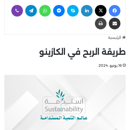
فيسبوك
‫X
لينكدإن
سكايب
ماسنجر
واتساب
تيلقرام
ڤايبر
مشاركة عبر البريد
طباعة
الرئيسية
طريقة الربح في الكازينو
16 يونيو، 2024