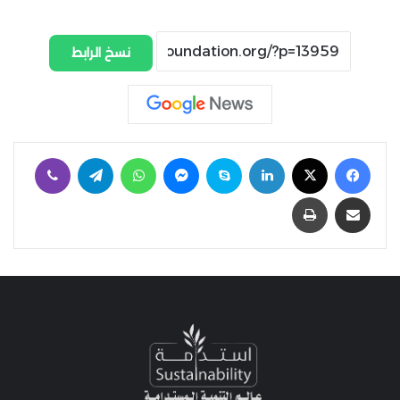
نسخ الرابط
فيسبوك
‫X
لينكدإن
سكايب
ماسنجر
واتساب
تيلقرام
ڤايبر
مشاركة عبر البريد
طباعة