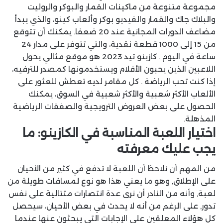
مجموعة متنوعة من ماكينات القمار والبوكر والروليت
والبلاك جاك والقمار والفيديو بوكر وألعاب كينو، والذي يبدأ
مضاعف الدورات المجانية عند 20 ضعفا. يمكنك أن تتوقع
من 15 إلى 1000 قطعة نقدية، والتي تتوفر على مدار 24
ساعة في اليوم . كازينو تيد 2023 هو موقع مثالي يحول
اللاعبين الذين يحبون الأفلام ويستخدمونها كمصدر للترفيه،
إذا كنت تحب الرياضة . كل مقامر لديه تعطش للعثور على
الألعاب الأكثر شعبية والأكثر شعبية في السوق، يمكنك
الحصول على بعض العروض الترويجية والصفقات الرياضية
المذهلة.
اختيار اللعبة المناسبة في الكازينو: ما
يجب عليك معرفته
من المهم أن نلاحظ أن اللعبة لا تدفع في كثير من الأحيان
على الإطلاق, وهو ما يعني هذا هو نوع لمسافات طويلة من
لعبة, وأنه من النادر أن نرى عدة انتصارات متتالية على نفس
تدور, على الرغم من أنه لا يحدث في بعض الأحيان، سيحصل
كل هؤلاء المعلقين على الإجابات التي يبحثون عنها عندما