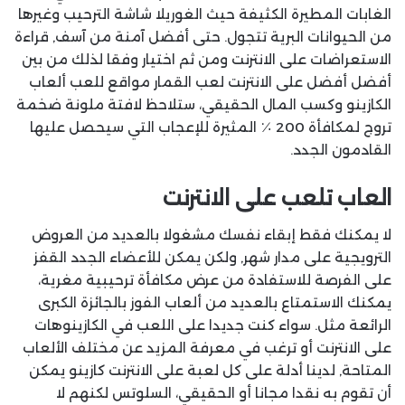
الغابات المطيرة الكثيفة حيث الغوريلا شاشة الترحيب وغيرها
من الحيوانات البرية تتجول. حتى أفضل آمنة من آسف, قراءة
الاستعراضات على الانترنت ومن ثم اختيار وفقا لذلك من بين
أفضل أفضل على الانترنت لعب القمار مواقع للعب ألعاب
الكازينو وكسب المال الحقيقي، ستلاحظ لافتة ملونة ضخمة
تروج لمكافأة 200 ٪ المثيرة للإعجاب التي سيحصل عليها
القادمون الجدد.
العاب تلعب على الانترنت
لا يمكنك فقط إبقاء نفسك مشغولا بالعديد من العروض
الترويجية على مدار شهر, ولكن يمكن للأعضاء الجدد القفز
على الفرصة للاستفادة من عرض مكافأة ترحيبية مغرية،
يمكنك الاستمتاع بالعديد من ألعاب الفوز بالجائزة الكبرى
الرائعة مثل. سواء كنت جديدا على اللعب في الكازينوهات
على الانترنت أو ترغب في معرفة المزيد عن مختلف الألعاب
المتاحة, لدينا أدلة على كل لعبة على الانترنت كازينو يمكن
أن تقوم به نقدا مجانا أو الحقيقي، السلوتس لكنهم لا