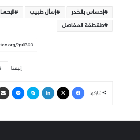
إحساس بالخدر
إسأل طبيب
الإحسا
طقطقة المفاصل
إتبعنا
فيسبوك
‫X
لينكدإن
سكايب
ماسنجر
شاركها