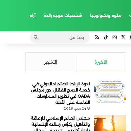
علوم وتكنولوجيا
شخصيات عربية رائدة
آراء
‫X
فيسبوك
انستقرام
‫TikTok
ملخص الموقع RSS
بحث
عن
الأخيرة
الأشهر
ندوة الرباط: الاعتماد الدولي في
خدمة الدمج الفعّال، دور مجلس
QABA في تطوير الممارسات
القائمة على الأدلة
24 مايو، 2026
مجلس العالم الإسلامي للإعاقة
والتأهيل يكرّس رسالته الإنسانية
بإنجاز أكاديمي جديد في مجال