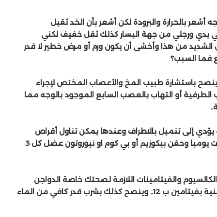
 أشعر بالحرارة والبرودة لكن أشعر بأن الخد ثقيل
ب في يدي ورجلي من جهة اليسار كذلك ثقل خفيف لكني
لشديد من هذا وأخشى أن يكون ورم أو مرض خطير لا قدر
 ينصح باستشارة طبيب المخ والأعصاب المختص لإجراء
 الطرفية أو التهاب بالعصب السابع الموجود بالوجه مما
.
فيتامين ب12 حيث أن نقصه يؤدي إلى تنميل بالاطراف وعندها يمكن تناول أقراص
مقوية للأعصاب مثل ميلجا أو نيوروفيت قرص 3 مرات يوميا وحقن بيكوزيم أو بي كوم او نيوروتون عضل كل 3
لكالسيوم والفيتامينات اللازمة لصحتك خاصة الدواجن
والألبان والبيض والكبد والمكسرات والأسماك فهي غنية بفيتامين ب 12.. وينصح كذلك بشرب قدر كافي من الماء