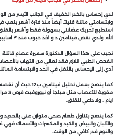
إحساس بالخدر في الجانب الأيسر من الوجه
لدي إحساس بالخدر الخفيف في الجانب الأيسر من الوجه
وابتسامتي مائلة قليلاً. أيضاً منذ فترة أشعر بتع
استطيع تحريك عضلاتي بسهولة فقط وأشعر بالقلق ا
الله. ولدي نقص فيتامين د و اخذ حبوب منذ ٣ اسابيع فما السبب؟
تجيب على هذا السؤال الدكتورة سميرة عصام قائلة:
الفحص الطبي اللازم فقد تعاني من التهاب بالأعصاب
أدي إلى الإحساس بالثقل في الخد والابتسامة المائلة.
كما ينصح بعمل تحليل 
ايام .. ولا داعي للقلق..
كما ينصح بتناول طعام صحي متوازن غني بالحديد وا
والنوم قدر كافي من الوقت..