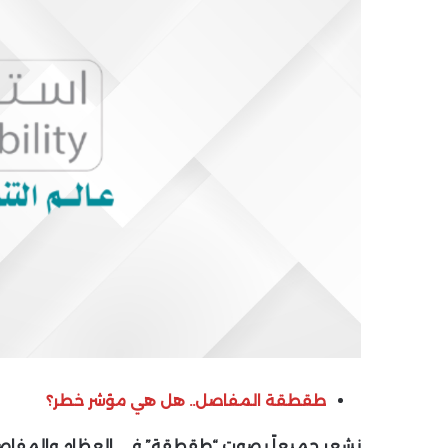
طقطقة المفاصل.. هل هي مؤشر خطر؟
نشعر جميعاً بصوت “طقطقة” فى العظام والمفاصل ولا