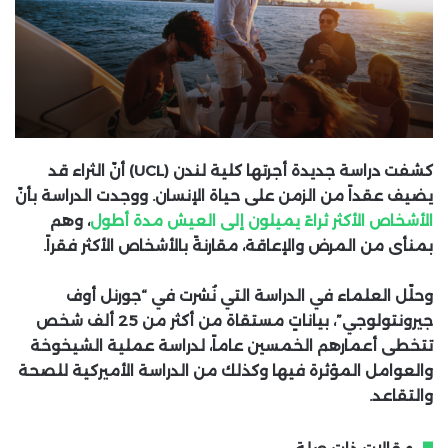
كشفت دراسة جديدة أجرتها كلية لندن (
UCL
) أنّ الثراء قد
يضيف عقداً من الزمن على حياة الإنسان. ووجدت الدراسة بأنّ
الأشخاص الأكثر ثراءً يميلون إلى العيش مدة أطول
، وهم
بمنأى من المرض والإعاقة، مقارنةً بالأشخاص الأكثر فقراً.
وحلّل العلماء في الدراسة التي نُشرت في “جورنل أوف
جيرونتولوجي”، بياناتٍ مستقاة من أكثر من 25 ألف شخص
تتخطى أعمارهم الخمسين عاماً، لدراسة عملية الشيخوخة
والعوامل المؤثرة فيها وكذلك من الدراسة الأميركية للصحة
والتقاعد.