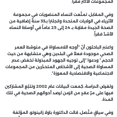
المجموعات الأكثر فقراً.
وفي المقابل، تمتّعت النساء المنضويات في مجموعة
الأثرياء في الولايات المتحدة وانجلترا بـ33 سنةً إضافية من
الصحة الجيدة مقارنة بـ 24 إلى 25 عاماً في أوساط النساء
الأشدّ فقراً.
واعتبر الباحثون أنّ “أوجه اللامساواة في متوسّط العمر
الصحي موجودة فعلاً في البلدين وهي متشابهة من حيث
الحجم.” ودعوا “إلى توجيه الجهود المبذولة لخفض عدم
المساواة الصحية إلى الأشخاص المتحدّرين من المجموعات
الاجتماعية والاقتصادية المعوزة”.
ولغرض الدراسة، جُمعت البيانات عام 2002 وتتبّع المشاركين
فيها على مرّ عقدٍ من الزمن لرصد أحوالهم الصحية في تلك
المدة.
وفي سياقٍ متّصل، قالت الدكتورة باولا زانينوتو، المؤلفة