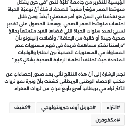
الرئيسية للتقرير من جامعة كليّة لندن “في حين يشكّل
متوسّط العمر مؤشراً مفيداً للصحة، لا شكّ أنّ نوعيّة الحياة
مع تقدّمنا في السنّ هو أمر مفصليّ أيضاً. ومن خلال
احتساب متوسّط العمر الصحي، بوسعنا الحصول على تقديرٍ
نسبيّ لعدد سنوات الحياة التي قضاها الفرد متمتعاً بحالةٍ
صحية جيدة أو خالية من الإعاقة”. وأضافت زانينوتو بأنّ
“دراستنا تقدّم مساهمة فريدة في فهم مستويات عدم
المساواة في المستويات الصحية بين انجلترا والولايات
المتحدة حيث تختلف أنظمة الرعاية الصحية بشكلٍ كبير.”
تجدر الإشارة إلى أنّ هذه النتائج تأتي بعد صدور إحصاءاتٍ عن
مكتب الإحصاء الوطني البريطاني كشفت بأنّ وتيرة نمو ثروات
الأكثر ثراء في بريطانيا أسرع بأربع مراتٍ من ثروات الفقراء.
الثراء
جورنل أوف جيرونتولوجي
كفيف
مكفوفين