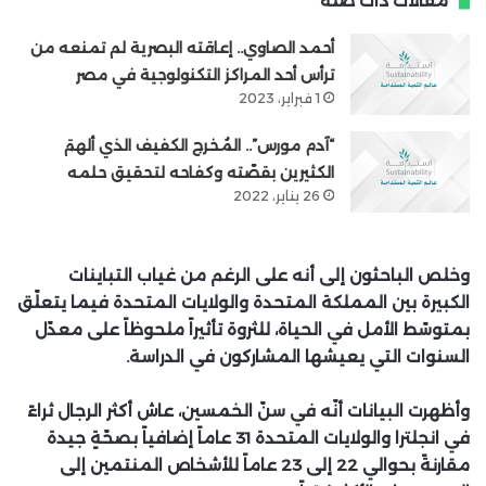
مقالات ذات صلة
أحمد الصاوي.. إعاقته البصرية لم تمنعه من
ترأس أحد المراكز التكنولوجية في مصر
1 فبراير، 2023
“آدم مورس”.. المُخرج الكفيف الذي ألهمَ
الكثيرين بقصّته وكفاحه لتحقيق حلمه
26 يناير، 2022
وخلص الباحثون إلى أنه على الرغم من غياب التباينات
الكبيرة بين المملكة المتحدة والولايات المتحدة فيما يتعلّق
بمتوسّط الأمل في الحياة، للثروة تأثيراً ملحوظاً على معدّل
السنوات التي يعيشها المشاركون في الدراسة.
وأظهرت البيانات أنّه في سنّ الخمسين، عاش أكثر الرجال ثراءً
في انجلترا والولايات المتحدة 31 عاماً إضافياً بصحّةٍ جيدة
مقارنةً بحوالي 22 إلى 23 عاماً للأشخاص المنتمين إلى