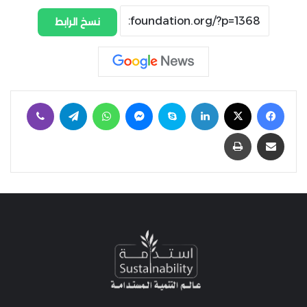
نسخ الرابط
فيسبوك
‫X
لينكدإن
سكايب
ماسنجر
واتساب
تيلقرام
ڤايبر
مشاركة عبر البريد
طباعة