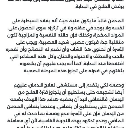
يرفض العلاج في البداية.
المدمن غالباً ما يكون عنيد، حيث أنه يفقد السيطرة على
نفسه ولا يوجد في عقله ولا في تركيزه سوى الحصول على
المواد المخدرة، وكذلك فإن حالته النفسية والمزاجية تكون
متقلبة جدا، فيكون عصبي شديد العصبية، ويجب على
الأسرة أن تحتوي هذا الشاب وأن تقدم له النصائح وأن تغمره
بالحب والعطف والاحتواء والحنان، وكل هذه المشاعر التي
افتقدها منذ البداية، كما أنه يجب عليهم أن يشعروه
بثقتهم في قدرته على تجاوز هذه المرحلة الصعبة.
ودعمه لكي يتقدم إلى مستشفى لعلاج الادمان، عليهم
أيضا تشجيعه حتى يستطيع أن يتجاوز فترة العلاج من
الإدمان، فالتعافي لابد أن يعقبه هدف، هذا الهدف يضعه
المدمن حتى يستطيع أن يتعافى، وعندما يتعافى المدمن
من الإدمان فإن على الأسرة عدم وصمة بما حدث له في
الماضي وعدم تذكيره بهذه التجربة القاسية، لأن أي معاملة
سيئة لهذا المدمن ستؤثر عليه، وربما ينتكس مرة أخرى.