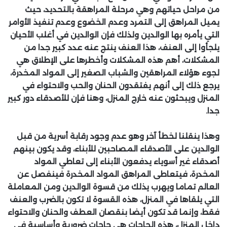
من مراحل حياتهم وهي مرحلة المراهقة بالتحديد، حيث
يميل المراهق إلى التمرد وعدم الخضوع وعدم تنفيذ الأوامر
التي يأمره بها الوالدين ولذلك فإن الوالدين في أغلب الأحيان
يلجأوا إلى العنف، هذا العنف ينتج عنه عدد كبير جدا من
المشكلات، أهم هذه المشكلات وأخطرها على الإطلاق هي
لجوء هؤلاء المراهقين والشباب الصغير إلى المواد المخدرة،
يرجع ذلك إلى أنهم يفتقدون الحنان والحب والاحتواء في
المنزل ويبحثون عنه خارج المنزل، وهنا فإن للأصدقاء دور كبير
جدا.
وهذا ينقلنا لخطأ آخر وهو عدم وجود رقابة أسرية من قبل
الوالدين على الأصدقاء المصاحبين للأبناء، وقد يكون بينهم
أصدقاء غير أسوياء يدفعون الأبناء إلى تعاطي المواد
المخدرة، فيتعاطى المراهق المواد المخدرة فينفصل عن
العالم تماما ويهرب يذلك من قسوة الوالدين ومن المعاملة
التي يلقاها في المنزل، هذه القسوة لا تكون بالضرب والعنف
فقط، وإنما قد تكون أيضا بنقصان العطف والحنان والاحتواء
داخل المنزل، هذه الحاجات هي حاجات ضرورية وأساسية في