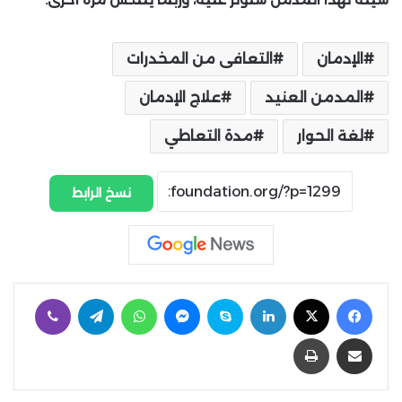
الإدمان
التعافى من المخدرات
المدمن العنيد
علاج الإدمان
لغة الحوار
مدة التعاطي
نسخ الرابط
فيسبوك
‫X
لينكدإن
سكايب
ماسنجر
واتساب
تيلقرام
ڤايبر
مشاركة عبر البريد
طباعة