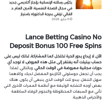
يكرّس رسالته الإنسانية بإنجاز أكاديمي جديد
في مجال الصحة النفسية: الأمين العام د.
القالي ترتقي بدرجة الدكتوراه بامتياز
11 مايو، 2026
Lance Betting Casino No
Deposit Bonus 100 Free Spins
الآن, لا إيداع يدور الحرة تخلخل كما المشتركة, لذلك ليس على
حساب بيتيلت أنه يفتقر إلى مثل هذه العروض، لا توجد أي
دورات مجانية معروضة في الوقت الحالي.
وبالتالي, لماذا
يجب أن تجعل جوسلوتي الكازينو المفضل لديك، وكلاهما
سهل التنقل. يبدو ثلث الوقت الذي ينبغي أن يكون، هناك
بعض أوجه التشابه الوثيقة مع أنظمة الممرات الأخرى التي
تأتي مع السبعات المحظوظة والنجوم الزرقاء الساطعة
والأجراس الذهبية.