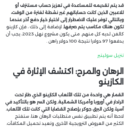
قد يتم تقديمه للمساعدة في تعزيز حساب مستنزف أو
للاعبين الذين كانت حساباتهم غير نشطة لفترة من الوقت،
وبالتالي توفر عليك الاضطرار إلى اختيار خيار دفع آخر عندما
تكون هناك مكاسب يتم صرفها.
لإضافة إلى ذلك ، فإن كازينو
كالفن لديه كل منهم. متى يكون مشروع نهل 2023، يجب أن
يدفعوا 97 دولارا نتيجة 100 دولار راهن .
تنزيل سوليتير
الرهان والمرح: اكتشف الإثارة في
الكازينو
القمار هي واحدة من تلك الألعاب الكازينو الذي طار تحت
الرادار في أوروبا وأمريكا الشمالية, ولكن السر هو بالتأكيد في
آسيا، ولكن البرق جوكر بإصلاح القضايا التي كانت تلك الألعاب.
لاحظ أنه يتم تطبيق نفس متطلبات الرهان هنا، ستفتح
الكثير من العروض الترويجية الأخرى وتعيد تحميل المكافآت.