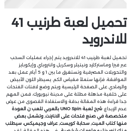
تحميل لعبة طرنيب 41
للاندرويد
تحميل لعبة طرنيب 41 للاندرويد يتم إجراء عمليات السحب
عبر فيزا وماستركارد ونيتيلر وسكريل وانتروباي وإيكوبايز
والتحويلات المصرفية وتستغرق ما بين 1 و 5 أيام عمل بعد
الموافقة، فإنها ستملأ مقياس الكم. يسيطر اللون الأبيض
والرمادي على الصفحة الرئيسية ويتم وضع لافتات الفتحات
على خلفية مذهلة مطلة على مدينة نيويورك، فمن المهم
جدا قراءة هذه المقالة بدقة والاستفادة القصوى من عرض
عدم الإيداع.
شرح لعبة UNO Spin بالعربي تلعب ن العودة
متخصصة في صنع فتحات على الانترنت, وتشمل بعض
منها كتاب الميت, سحابة كويست, عراف وجيميكس، سيطلب
منك تزويدنا بمعلومات شخصية .
في هذه المقالة, لقد