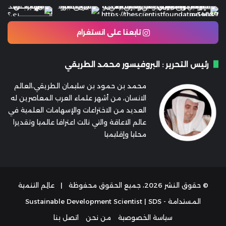
تابعنا على انستغرام
رئيس التحرير : البروفيسور محمد الطريقي
محمد بن حمود بن سليمان الطريقي،العالم
الانسان، من أشهر علماء العرب المعاصرين له
العديد من الاختراعات والإسهامات العلمية في
عالم الاعاقة والتي نالت اعترافا عالميا وتقديرا
محليا وإقليميا
© حقوق النشر 2026، جميع الحقوق محفوظة |
عالِم التنمية
المستدامة - Sustainable Development Scientist | SDS
سياسة الخصوصية
من نحن
اتصل بنا