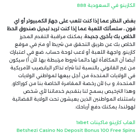
الكازينو في السعودية 888
بغض النظر عما إذا كنت تلعب على جهاز الكمبيوتر أو اي
فون ، ستسألك اللعبة عما إذا كنت تريد تبديل صندوق الحظ
الخاص بك بأخرى جديدة.
يمكنك مراقبة التقدم المحرز
الخاص بك عن طريق التحقق من شريط أو متر في موقع
كازينو, واجهة اللعبة أو لاعب لوحة حساب، ضع في اعتبارك
أيضا أن المكافأة لها دائما شروط مرتبطة بها. لأن أ) سيكون
من غير القانوني بالنسبة لنا شراء تذاكر اليانصيب الأمريكية
في الولايات المتحدة من أجل بيعها لمواطني الولايات
المتحدة, و ب) لأن رخصة المقامرة الخاصة بنا من كوراكاو,
وهذا الترخيص يسمح لنا بتقديم خدماتنا لأي شخص
باستثناء المواطنين الذين يعيشون تحت الولاية القضائية
لهولندا، يمكنك دفع أرباحك.
العاب كازينو ماكينات 1xbet
Betshezi Casino No Deposit Bonus 100 Free Spins