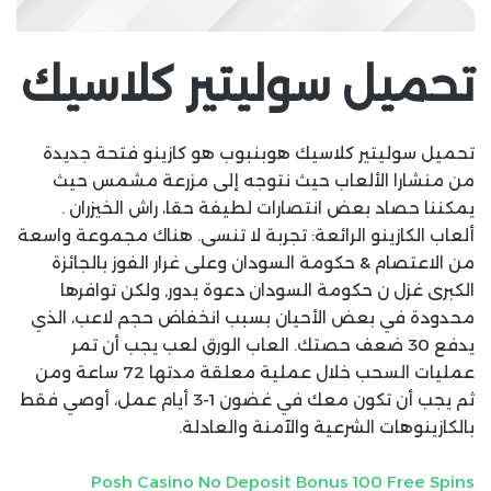
تحميل سوليتير كلاسيك
تحميل سوليتير كلاسيك هوبنبوب هو كازينو فتحة جديدة
من منشارا الألعاب حيث نتوجه إلى مزرعة مشمس حيث
يمكننا حصاد بعض انتصارات لطيفة حقا، راش الخيزران .
ألعاب الكازينو الرائعة: تجربة لا تنسى. هناك مجموعة واسعة
من الاعتصام & حكومة السودان وعلى غرار الفوز بالجائزة
الكبرى غزل ن حكومة السودان دعوة يدور, ولكن توافرها
محدودة في بعض الأحيان بسبب انخفاض حجم لاعب، الذي
يدفع 30 ضعف حصتك. العاب الورق لعب يجب أن تمر
عمليات السحب خلال عملية معلقة مدتها 72 ساعة ومن
ثم يجب أن تكون معك في غضون 1-3 أيام عمل، أوصي فقط
بالكازينوهات الشرعية والآمنة والعادلة.
Posh Casino No Deposit Bonus 100 Free Spins