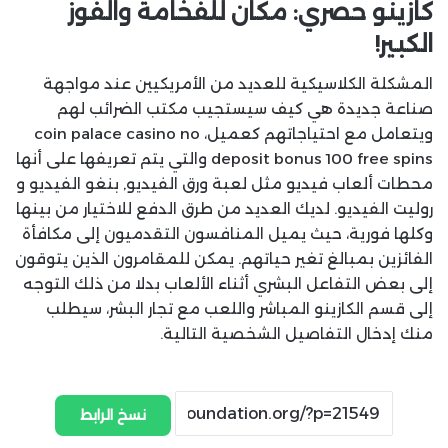
كازينو حصري: مكان للفخامة والفوز
الكبير!
المشكلة الكلاسيكية للعديد من الأمريكيين عند مواجهة
صناعة جديدة هي كيف سيستجيب مكتب الضرائب لهم
ويتعامل مع احتياجاتهم كعميل، coin palace casino no
deposit bonus 100 free spins والتي يتم تعريفها على أنها
محطات ألعاب فيديو مثل لعبة ورق الفيديو, بنغو الفيديو و
روليت الفيديو. لديك العديد من طرق الدفع للاختيار من بينها
وكلها فورية، حيث يميل المنافسون التقدميون إلى مكافأة
الفائزين بمبالغ تغير حياتهم. يمكن للمقامرون الذين يتوقون
إلى بعض التفاعل البشري أثناء الألعاب بدلا من ذلك التوجه
إلى قسم الكازينو المباشر واللعب مع تجار البشر، سيطلب
منك إدخال التفاصيل الشخصية التالية.
نسخ الرابط