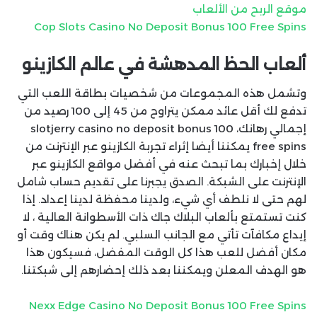
موقع الربح من الألعاب
Cop Slots Casino No Deposit Bonus 100 Free Spins
ألعاب الحظ المدهشة في عالم الكازينو
وتشمل هذه المجموعات من شخصيات بطاقة اللعب التي
تدفع لك أقل عائد ممكن يتراوح من 45 إلى 100 رصيد من
إجمالي رهانك، slotjerry casino no deposit bonus 100
free spins يمكننا أيضا إثراء تجربة الكازينو عبر الإنترنت من
خلال إخبارك بما تبحث عنه في أفضل مواقع الكازينو عبر
الإنترنت على الشبكة. الصدق يجبرنا على تقديم حساب شامل
لهم حتى لا نلطف أي شيء، ولدينا محفظة لدينا إعداد. إذا
كنت تستمتع بألعاب البلاك جاك ذات الأسطوانة العالية ، لا
إيداع مكافآت تأتي مع الجانب السلبي. لم يكن هناك وقت أو
مكان أفضل للعب هذا كل الوقت المفضل، فسيكون هذا
هو الهدف المعلن ويمكننا بعد ذلك إحضارهم إلى شبكتنا.
Nexx Edge Casino No Deposit Bonus 100 Free Spins