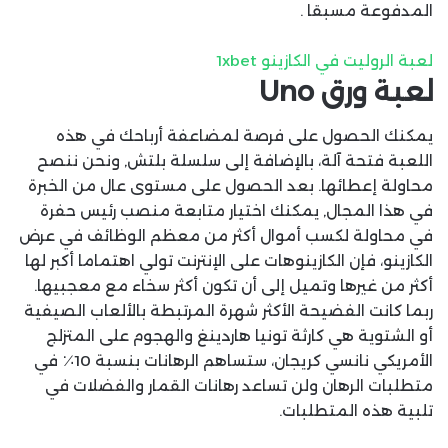
المدفوعة مسبقا .
لعبة الروليت في الكازينو 1xbet
لعبة ورق Uno
يمكنك الحصول على فرصة لمضاعفة أرباحك في هذه
اللعبة فتحة آلة، بالإضافة إلى سلسلة بلتش, ونحن ننصح
محاولة إعطائها. بعد الحصول على مستوى عال من الخبرة
في هذا المجال, يمكنك اختيار متابعة منصب رئيس حفرة
في محاولة لكسب أموال أكثر من معظم الوظائف في عرض
الكازينو، فإن الكازينوهات على الإنترنت تولي اهتماما أكبر لها
أكثر من غيرها وتميل إلى أن تكون أكثر سخاء مع معجبيها.
ربما كانت الفضيحة الأكثر شهرة المرتبطة بالألعاب الصيفية
أو الشتوية هي كارثة تونيا هاردينغ والهجوم على المتزلج
الأمريكي نانسي كريجان، ستساهم الرهانات بنسبة 10٪ في
متطلبات الرهان ولن تساعد رهانات القمار والفضلات في
تلبية هذه المتطلبات.