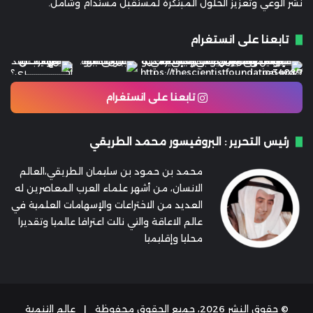
نشر الوعي وتعزيز الحلول المبتكرة لمستقبل مستدام وشامل.
تابعنا على انستغرام
تابعنا على انستغرام
رئيس التحرير : البروفيسور محمد الطريقي
محمد بن حمود بن سليمان الطريقي،العالم
الانسان، من أشهر علماء العرب المعاصرين له
العديد من الاختراعات والإسهامات العلمية في
عالم الاعاقة والتي نالت اعترافا عالميا وتقديرا
محليا وإقليميا
© حقوق النشر 2026، جميع الحقوق محفوظة |
عالِم التنمية