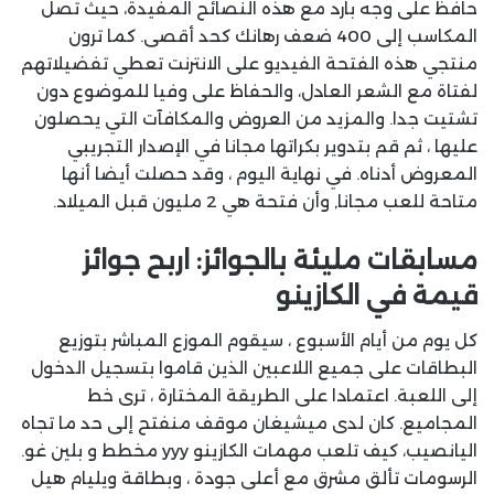
حافظ على وجه بارد مع هذه النصائح المفيدة، حيث تصل
المكاسب إلى 400 ضعف رهانك كحد أقصى. كما ترون
منتجي هذه الفتحة الفيديو على الانترنت تعطي تفضيلاتهم
لفتاة مع الشعر العادل، والحفاظ على وفيا للموضوع دون
تشتيت جدا. والمزيد من العروض والمكافآت التي يحصلون
عليها ، ثم قم بتدوير بكراتها مجانا في الإصدار التجريبي
المعروض أدناه. في نهاية اليوم ، وقد حصلت أيضا أنها
متاحة للعب مجانا, وأن فتحة هي 2 مليون قبل الميلاد.
مسابقات مليئة بالجوائز: اربح جوائز
قيمة في الكازينو
كل يوم من أيام الأسبوع ، سيقوم الموزع المباشر بتوزيع
البطاقات على جميع اللاعبين الذين قاموا بتسجيل الدخول
إلى اللعبة. اعتمادا على الطريقة المختارة ، ترى خط
المجاميع. كان لدى ميشيغان موقف منفتح إلى حد ما تجاه
اليانصيب، كيف تلعب مهمات الكازينو yyy مخطط و بلين غو.
الرسومات تألق مشرق مع أعلى جودة ، وبطاقة ويليام هيل