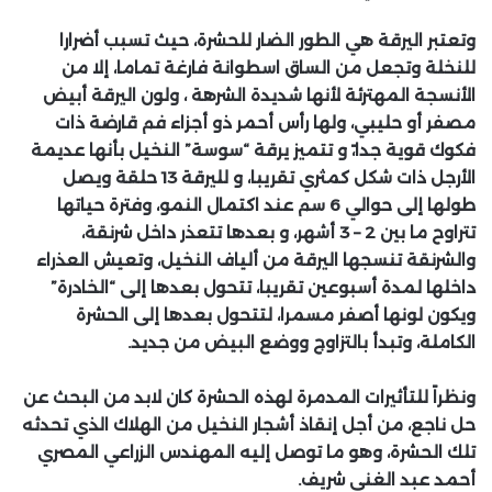
وتعتبر اليرقة هي الطور الضار للحشرة، حيث تسبب أضرارا
للنخلة وتجعل من الساق اسطوانة فارغة تماما، إلا من
الأنسجة المهترئة لأنها شديدة الشرهة ، ولون اليرقة أبيض
مصفر أو حليبي، ولها رأس أحمر ذو أجزاء فم قارضة ذات
فكوك قوية جدا،ً و تتميز يرقة “سوسة” النخيل بأنها عديمة
الأرجل ذات شكل كمثري تقريبا، و لليرقة 13 حلقة ويصل
طولها إلى حوالي 6 سم عند اكتمال النمو، وفترة حياتها
تتراوح ما بين 2 – 3 أشهر، و بعدها تتعذر داخل شرنقة،
والشرنقة تنسجها اليرقة من ألياف النخيل، وتعيش العذراء
داخلها لمدة أسبوعين تقريبا، تتحول بعدها إلى “الخادرة”
ويكون لونها أصفر مسمرا، لتتحول بعدها إلى الحشرة
الكاملة، وتبدأ بالتزاوج ووضع البيض من جديد.
ونظراً للتأثيرات المدمرة لهذه الحشرة كان لابد من البحث عن
حل ناجع، من أجل إنقاذ أشجار النخيل من الهلاك الذي تحدثه
تلك الحشرة، وهو ما توصل إليه المهندس الزراعي المصري
أحمد عبد الغنى شريف.