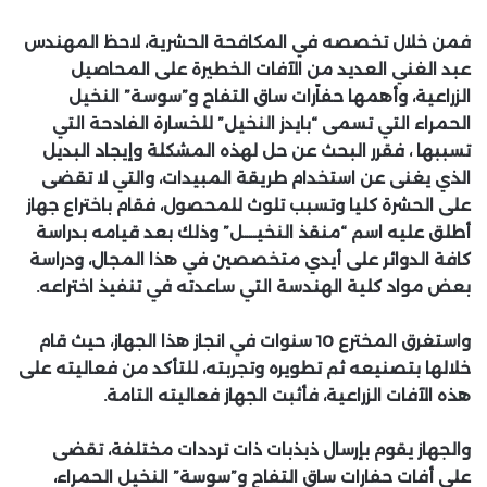
فمن خلال تخصصه في المكافحة الحشرية، لاحظ المهندس
عبد الغني العديد من الآفات الخطيرة على المحاصيل
الزراعية، وأهمها حفاّرات ساق التفاح و”سوسة” النخيل
الحمراء التي تسمى “بايدز النخيل” للخسارة الفادحة التي
تسببها ، فقرر البحث عن حل لهذه المشكلة وإيجاد البديل
الذي يغنى عن استخدام طريقة المبيدات، والتي لا تقضى
على الحشرة كليا وتسبب تلوث للمحصول، فقام باختراع جهاز
أطلق عليه اسم “منقذ النخيـــل” وذلك بعد قيامه بدراسة
كافة الدوائر على أيدي متخصصين في هذا المجال، ودراسة
بعض مواد كلية الهندسة التي ساعدته في تنفيذ اختراعه.
واستغرق المخترع 10 سنوات في انجاز هذا الجهاز، حيث قام
خلالها بتصنيعه ثم تطويره وتجربته، للتأكد من فعاليته على
هذه الآفات الزراعية، فأثبت الجهاز فعاليته التامة.
والجهاز يقوم بإرسال ذبذبات ذات ترددات مختلفة، تقضى
على أفات حفارات ساق التفاح و”سوسة” النخيل الحمراء،