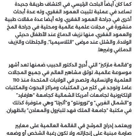
كما كان أيضاً الباحث الرئيسي في اكتشاف طريقة جديدة
تساعد في عملية تثبيت العمود الفقري، وله عدة أبحاث
أخرى في جراحة العمود الفقري، وله أيضا عدة مقالات طبية
منشورة في مجلات علمية عالمية ومحلية في جراحة المخ
والعمود الفقري، منها نزيف الدماغ عند الأطفال حديثي
الولادة, والشلل عند مرضى “الثلاسيميا”, والجلطات والنزيف
الدماغي وغيرها.
و”قائمة ماركيز” التي أُدرج الدكتور الحبيب ضمنها تعد أشهر
موسوعة عالمية، توثق مشاهير العالم في جميع المجالات
العلمية والإنسانية، وتصدر في الولايات المتحدة منذ 110
عاما، وتوجد في كثير من المكتبات ومراكز البحوث والمكتبات
الإلكترونية لجامعات أمريكا الشمالية كجامعة “هارفارد”
و”الشمال الغربي” و”تورونتو” و”ألبرتا” وهي متوفرة كذلك
في مكتبة “جامعة الملك فهد للبترول والمعادن” بالظهران.
ويعتمد إدراج المرشح قي القائمة العالمية على معايير
صارمة مبنية على إنجازاته، ولا تكون رغبة الشخص أو وضعه