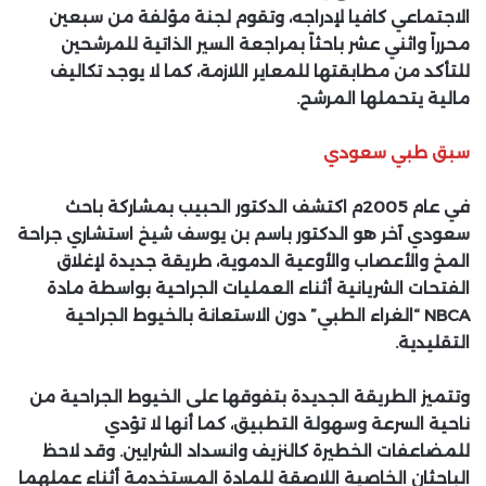
الاجتماعي كافيا لإدراجه، وتقوم لجنة مؤلفة من سبعين
محرراً واثني عشر باحثاً بمراجعة السير الذاتية للمرشحين
للتأكد من مطابقتها للمعاير اللازمة، كما لا يوجد تكاليف
مالية يتحملها المرشح.
سبق طبي سعودي
في عام 2005م اكتشف الدكتور الحبيب بمشاركة باحث
سعودي آخر هو الدكتور باسم بن يوسف شيخ استشاري جراحة
المخ والأعصاب والأوعية الدموية، طريقة جديدة لإغلاق
الفتحات الشريانية أثناء العمليات الجراحية بواسطة مادة
NBCA
“الغراء الطبي” دون الاستعانة بالخيوط الجراحية
التقليدية.
وتتميز الطريقة الجديدة بتفوقها على الخيوط الجراحية من
ناحية السرعة وسهولة التطبيق، كما أنها لا تؤدي
للمضاعفات الخطيرة كالنزيف وانسداد الشرايين. وقد لاحظ
الباحثان الخاصية اللاصقة للمادة المستخدمة أثناء عملهما