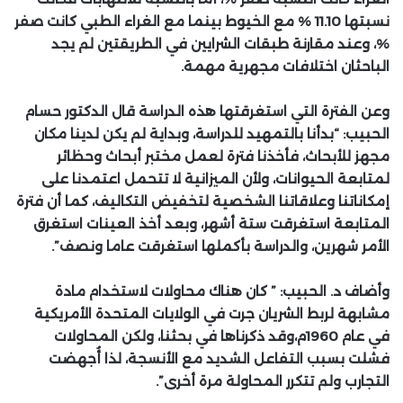
نسبتها 11.10 % مع الخيوط بينما مع الغراء الطبي كانت صفر
%، وعند مقارنة طبقات الشرايين في الطريقتين لم يجد
الباحثان اختلافات مجهرية مهمة.
وعن الفترة التي استغرقتها هذه الدراسة قال الدكتور حسام
الحبيب: “بدأنا بالتمهيد للدراسة، وبداية لم يكن لدينا مكان
مجهز للأبحاث، فأخذنا فترة لعمل مختبر أبحاث وحظائر
لمتابعة الحيوانات، ولأن الميزانية لا تتحمل اعتمدنا على
إمكاناتنا وعلاقاتنا الشخصية لتخفيض التكاليف، كما أن فترة
المتابعة استغرقت ستة أشهر، وبعد أخذ العينات استغرق
الأمر شهرين، والدراسة بأكملها استغرقت عاما ونصف”.
وأضاف د. الحبيب: ”
كان هناك محاولات لاستخدام مادة
مشابهة لربط الشريان جرت في الولايات المتحدة الأمريكية
في عام 1960م،وقد ذكرناها في بحثنا، ولكن المحاولات
فشلت بسبب التفاعل الشديد مع الأنسجة، لذا أُجهضت
التجارب ولم تتكرر المحاولة مرة أخرى”.