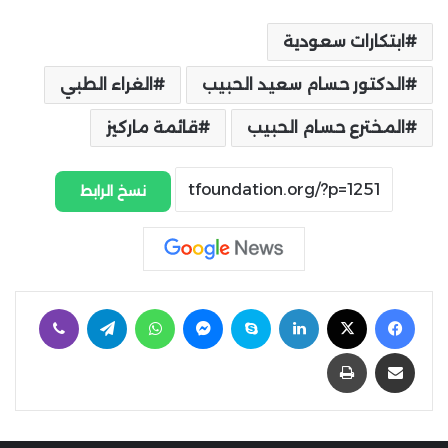
ابتكارات سعودية
الدكتور حسام سعيد الحبيب
الغراء الطبي
المخترع حسام الحبيب
قائمة ماركيز
نسخ الرابط
فيسبوك
‫X
لينكدإن
سكايب
ماسنجر
واتساب
تيلقرام
ڤايبر
مشاركة عبر البريد
طباعة