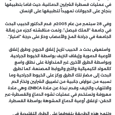
في عمليات قسطرة الشرايين الدماغية، حيث قاما بتطبيقها
بنجاح على الحيوانات تمهيداً لتطبيقها على الإنسان.
وفي 28 سبتمبر من عام 2005م قدم الدكتور الحبيب البحث
في جامعة “الملك فيصل”، وتمت مناقشته كجزء من زمالة
الجامعة في جراحة المخ والأعصاب وحاز على درجة “امتياز”.
واستعرض بحث د. الحبيب تاريخ إغلاق الجروح، وطرق إغلاق
الأوعية الدموية وإيقاف النزيف بواسطة الخيوط الجراحية،
وبواسطة الطرق الأخرى غير المتداولة على نطاق واسع
كالمواد الكيميائية والليزر والروابط المصنعة، كما تطرق
البحث إلى مضار تلك الطرق وركز على الخيوط الجراحية وما
تسببه من عوارض جانبية من تضييق الشرايين وتخثر الدم
والالتهاب والنزيف، وقدم نبذة عن مادة
NBCA)
)
، وهي مادة
معروفة وتستخدم في عمليات تشوه الدماغ والقسطرة-عبر
الحقن- لإغلاق أوعية الدماغ المشوهة بواسطة القسطرة.
وتتميز هذه الطريقة بتفوقها على الطرق التقليدية في