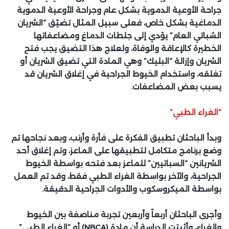
جراحة الأوعية الدموية بشكل عام وجراحة الأوعية الدموية
الدماغية بشكل خاص، فعلى سبيل المثال تضيّق “الشريان
السُباتي العام” يؤدي إلى جلطات الدماغ ومضاعفاتها
الخطيرة كالإعاقة والوفاة، ولعلاج هذا التضيق يجب فتح
الشريان وإزالة “البليك” وهي المادة التي تضيق الشريان أو
تغلقه، واستخدام الخيوط الجراحية في إغلاق الشريان قد
يسبب بعض المضاعفات.
“الغراء الطبي”
وبدأ الباحثان تطبيق الفكرة على فأرة وأرنب، وبعد نجاحها تم
وضع برنامج متكامل لتطبيقها على الماعز، وتم إغلاق أحد
الشريانين “السباتيين” للماعز بعد فتحه بواسطة الخيوط
الجراحية، والآخر بواسطة الغراء الطبي فقط، وقد تم العمل
بواسطة الميكروسكوب والأدوات الجراحية الدقيقة.
وأجرى الباحثان أربعاً وأربعين تجربة مناصفة بين الخيوط
والغراء، وأثبتت الدراسة أن مادة
(NBCA)
أو
“
الغراء الطبي”