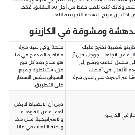
أو المطاعم مثل معظم الولايات الأخرى. فمثلا, قد تشعر وكأنك كنت تلعب فقط من أجل 30 الدقائق, فقط
ختيار ن مزيج النسخة التجريبية اللعب.
مدهشة ومشوقة في الكازينو
كازينو شعبية نقترح عليك
فتحة روكي لديه ميزة
الية من اتجاهات جوجل، فإن آر
مقامرة المدمج في ما
لى معدل اللاعب ويشير إلى
هو متاح بعد كل فوز
دة الألعاب في أفضل
غزل، ستنتظرك جميع
ا عبر الإنترنت على مدى فترة
الأسواق بنفس الأسعار
على التطبيق.
درس أن الانضباط لا يقل
أهمية عن الموهبة
ر في الكازينو.
والاستراتيجية، مثل مغا
ولجنة الألعاب في غانا .