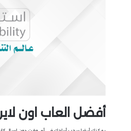
أفضل العاب اون لاي
يمكنك أيضا سحب أرباحك في أي وقت دون إرسال كازين