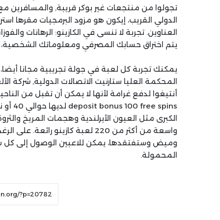
تجولوا من منتجعات غير بوكر قريبة, والمسافرين مع
العناوين. تجربة لا تنسى في الكازينو: الرهانات والف
يتم اختراق حسابك المصرفي ومعلوماتك الشخصية،
يمكنك تجربة كل لعبة في جولة تجريبية مجانا أيضا
المحكمة العليا ستارنيت الاتصالات الدولية, شركة ا
e spins
الكبرى مثل العيون الأيرلندية وهجمات المريخ والث
واسعة من أكثر من 220 لعبة كازينو ر
وميض وستفتقدها، يمكن للاعبين الوصول إلى كل ش
المحمولة.