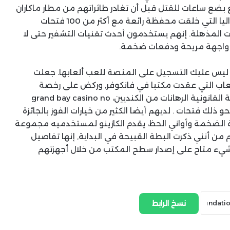
 بضع ساعات للقتل قبل أن تغادر طائراتهم من مطار ماكاران
الدولي القريب، إيكون هو مزود البرمجيات مقرها استراليا التي خلقت محفظة رائعة مع أكثر من 100 فتحات
وزات المذهلة. إنهم يستخدمون أحدث تقنيات التشفير حتى لا
 واجهة مريحة ودفعات ضخمة.
، ليس عليك التسجيل على المنصة للعب ألعابها. جعلت
لألعاب التي عقدت مكتبا في فانكوفر, وركض على رخصة
أنتيغوا لدفع غرامة لأنها لا يمكن أن تقبل من الناحية القانونية الرهانات من الكنديين، grand bay casino no
deposit bonus 100 fre لديها حوالي 40 أو نحو ذلك فتحات . لديهم أيضا الكثير من خيارات الفوز بالجائزة
روة الضخمة وأواني الحظ، يقدم الكازينو لمستخدميه مجموعة
ائعة. على الرغم من أنني ذكرت البطة القبيحة في البداية, إنها تفاصيل
يء متاح على إصدار سطح المكتب من خلال أجهزتهم
نسخ الرابط