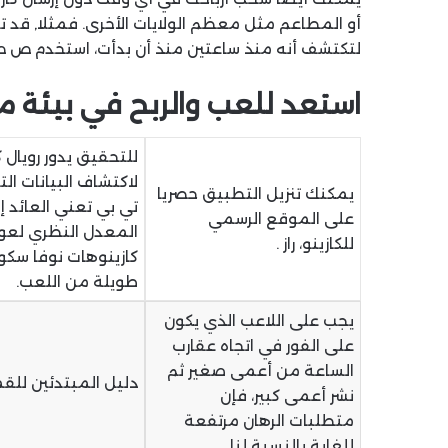
لتكتشف أنه منذ ساعتين منذ أن بدأت، استخدم ص ص ا
استعد للعب والربح في بيئة 
للتحقيق يدور رويال 
لاكتشاف البيانات الت
يمكنك تنزيل التطبيق حصريا
تي بي تعني العائد إ
على الموقع الرسمي
المعدل النظري لعو
للكازينو، راز .
كازينوهات نوفا سكوش
طويلة من اللعب.
يجب على اللاعب الذي يكون
على الفور في اتجاه عقارب
الساعة من أعمى صغير ثم
دليل المبتدئين للقما
نشر أعمى كبير، فإن
متطلبات الرهان مرتفعة
للغاية بالنسبة لنا.