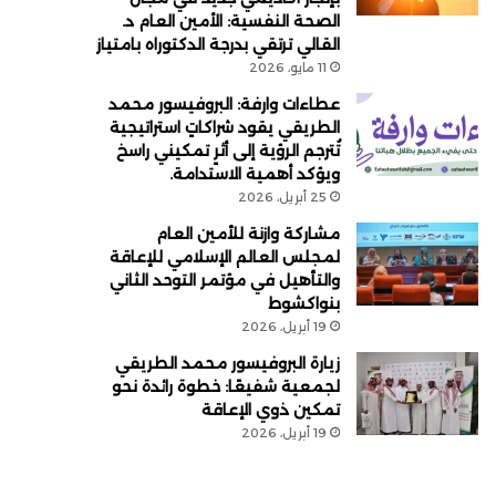
الصحة النفسية: الأمين العام د.
القالي ترتقي بدرجة الدكتوراه بامتياز
11 مايو، 2026
عطاءات وارفة: البروفيسور محمد
الطريقي يقود شراكاتٍ استراتيجية
تُترجم الرؤية إلى أثرٍ تمكيني راسخ
ويؤكد أهمية الاستدامة.
25 أبريل، 2026
مشاركة وازنة للأمين العام
لمجلس العالم الإسلامي للإعاقة
والتأهيل في مؤتمر التوحد الثاني
بنواكشوط
19 أبريل، 2026
زيارة البروفيسور محمد الطريقي
لجمعية شفيعًا: خطوة رائدة نحو
تمكين ذوي الإعاقة
19 أبريل، 2026