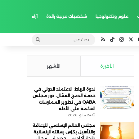
علوم وتكنولوجيا
شخصيات عربية رائدة
آراء
‫X
فيسبوك
انستقرام
‫TikTok
ملخص الموقع RSS
بحث
عن
الأخيرة
الأشهر
ندوة الرباط: الاعتماد الدولي في
خدمة الدمج الفعّال، دور مجلس
QABA في تطوير الممارسات
القائمة على الأدلة
24 مايو، 2026
مجلس العالم الإسلامي للإعاقة
والتأهيل يكرّس رسالته الإنسانية
بإنجاز أكاديمي جديد في مجال