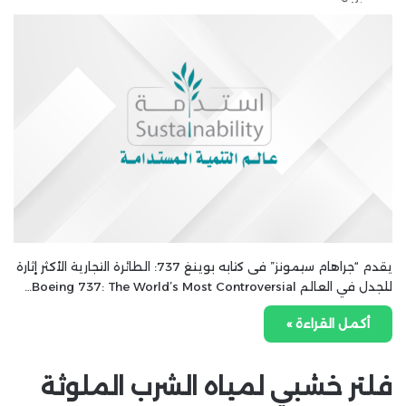
يقدم “جراهام سيمونز” فى كتابه بوينغ 737: الطائرة التجارية الأكثر إثارة
للجدل في العالم Boeing 737: The World’s Most Controversial…
أكمل القراءة »
فلتر خشبي لمياه الشرب الملوثة