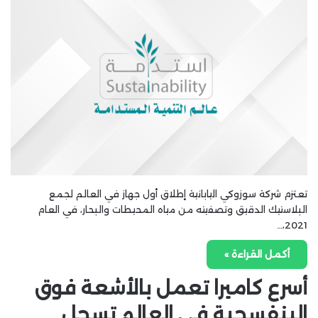
تعتزم شركة سوزوكي اليابانية إطلاق أول جهاز في العالم لجمع
البلاستيك الدقيق وتصفيته من مياه المحيطات والبحار، في العام
2021،…
أكمل القراءة »
أسرع كاميرا تعمل بالأشعة فوق
البنفسجية في العالم تسجل