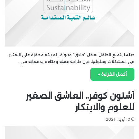
حينما يتمتع الطفل بعقل “حاذق” ويتوافر له بيئة محفزة على التفكير
في المشكلات وحلولها، فإن طزاجة عقله وذكاءه يدفعانه في…
أكمل القراءة »
آشتون كوفر.. العاشق الصغير
للعلوم والابتكار
10 أبريل، 2021